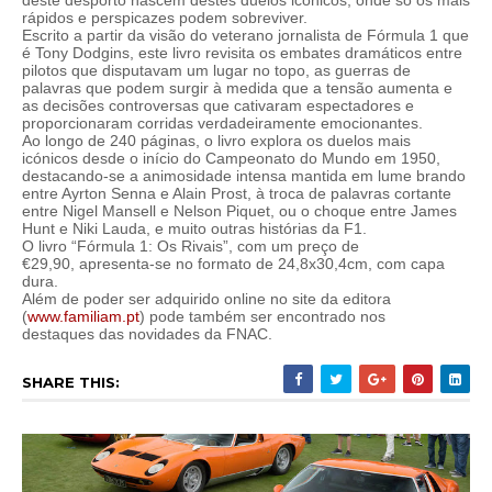
deste desporto nascem destes duelos icónicos, onde só os mais
rápidos e perspicazes podem sobreviver.
Escrito a partir da visão do veterano jornalista de Fórmula 1 que
é Tony Dodgins, este livro revisita os embates dramáticos entre
pilotos que disputavam um lugar no topo, as guerras de
palavras que podem surgir à medida que a tensão aumenta e
as decisões controversas que cativaram espectadores e
proporcionaram corridas verdadeiramente emocionantes.
Ao longo de 240 páginas, o livro explora os duelos mais
icónicos desde o início do Campeonato do Mundo em 1950,
destacando-se a animosidade intensa mantida em lume brando
entre Ayrton Senna e Alain Prost, à troca de palavras cortante
entre Nigel Mansell e Nelson Piquet, ou o choque entre James
Hunt e Niki Lauda, e muito outras histórias da F1.
O livro “Fórmula 1: Os Rivais”, com um preço de
€29,90, apresenta-se no formato de 24,8x30,4cm, com capa
dura.
Além de poder ser adquirido online no site da editora
(
www.familiam.pt
) pode também ser encontrado nos
destaques das novidades da FNAC.
SHARE THIS: