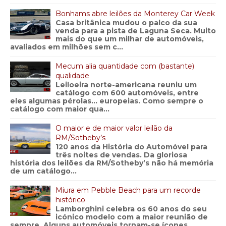
Bonhams abre leilões da Monterey Car Week
Casa britânica mudou o palco da sua
venda para a pista de Laguna Seca. Muito
mais do que um milhar de automóveis,
avaliados em milhões sem c...
Mecum alia quantidade com (bastante)
qualidade
Leiloeira norte-americana reuniu um
catálogo com 600 automóveis, entre
eles algumas pérolas… europeias. Como sempre o
catálogo com maior qua...
O maior e de maior valor leilão da
RM/Sotheby’s
120 anos da História do Automóvel para
três noites de vendas. Da gloriosa
história dos leilões da RM/Sotheby’s não há memória
de um catálogo...
Miura em Pebble Beach para um recorde
histórico
Lamborghini celebra os 60 anos do seu
icónico modelo com a maior reunião de
sempre. Alguns automóveis tornam-se ícones.