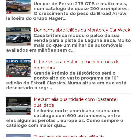
Um par de Ferrari 275 GTB e muito mais,
num catálogo de quase 200 exemplares.
O crescimento do peso da Broad Arrow,
leiloeira do Grupo Hager...
Bonhams abre leilões da Monterey Car Week
Casa britânica mudou o palco da sua
venda para a pista de Laguna Seca. Muito
mais do que um milhar de automóveis,
avaliados em milhões sem c...
F. 1 de volta ao Estoril a meio do mês de
Setembro
Grande Prémio de Históricos será o
ponto alto do vasto programa da 10ª
edição do Estoril Classics. Numa altura em que está
descartado o regr...
Mecum alia quantidade com (bastante)
qualidade
Leiloeira norte-americana reuniu um
catálogo com 600 automóveis, entre
eles algumas pérolas… europeias. Como sempre o
catálogo com maior qua...