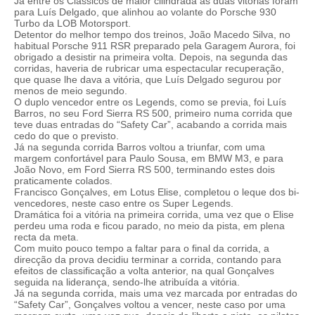
Já entre os Clássicos de maior cilindrada as duas vitórias foram
para Luís Delgado, que alinhou ao volante do Porsche 930
Turbo da LOB Motorsport.
Detentor do melhor tempo dos treinos, João Macedo Silva, no
habitual Porsche 911 RSR preparado pela Garagem Aurora, foi
obrigado a desistir na primeira volta. Depois, na segunda das
corridas, haveria de rubricar uma espectacular recuperação,
que quase lhe dava a vitória, que Luís Delgado segurou por
menos de meio segundo.
O duplo vencedor entre os Legends, como se previa, foi Luís
Barros, no seu Ford Sierra RS 500, primeiro numa corrida que
teve duas entradas do “Safety Car”, acabando a corrida mais
cedo do que o previsto.
Já na segunda corrida Barros voltou a triunfar, com uma
margem confortável para Paulo Sousa, em BMW M3, e para
João Novo, em Ford Sierra RS 500, terminando estes dois
praticamente colados.
Francisco Gonçalves, em Lotus Elise, completou o leque dos bi-
vencedores, neste caso entre os Super Legends.
Dramática foi a vitória na primeira corrida, uma vez que o Elise
perdeu uma roda e ficou parado, no meio da pista, em plena
recta da meta.
Com muito pouco tempo a faltar para o final da corrida, a
direcção da prova decidiu terminar a corrida, contando para
efeitos de classificação a volta anterior, na qual Gonçalves
seguida na liderança, sendo-lhe atribuída a vitória.
Já na segunda corrida, mais uma vez marcada por entradas do
“Safety Car”, Gonçalves voltou a vencer, neste caso por uma