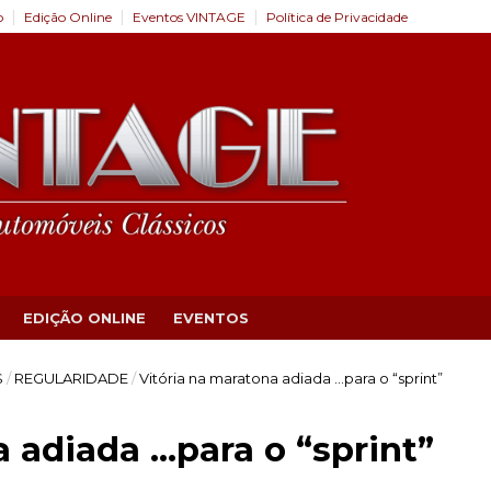
o
Edição Online
Eventos VINTAGE
Política de Privacidade
EDIÇÃO ONLINE
EVENTOS
S
/
REGULARIDADE
/
Vitória na maratona adiada …para o “sprint”
a adiada …para o “sprint”