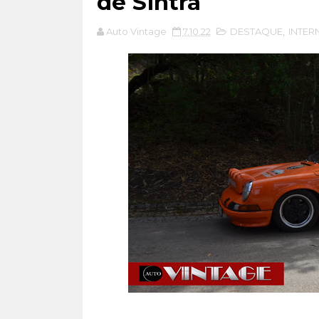
de Sintra
Auto Vintage
7.10.22
DESTAQUE
,
INTER