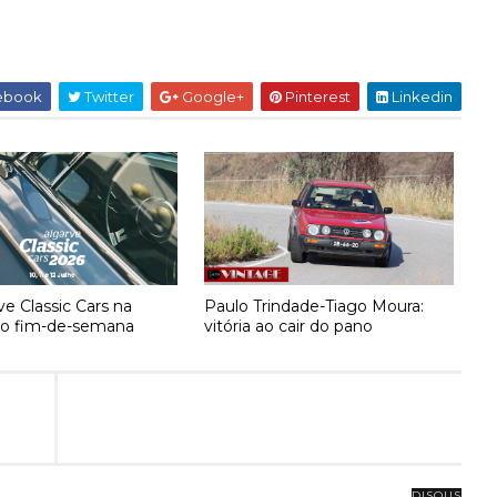
ebook
Twitter
Google+
Pinterest
Linkedin
ve Classic Cars na
Paulo Trindade-Tiago Moura:
no fim-de-semana
vitória ao cair do pano
DISQUS