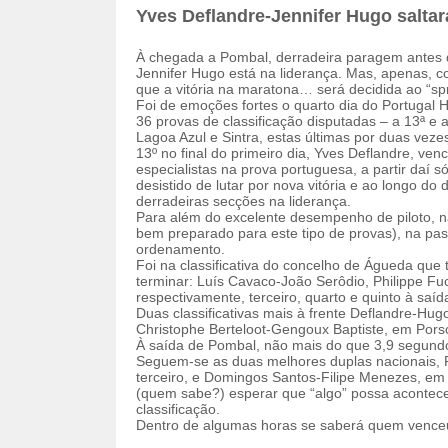
Yves Deflandre-Jennifer Hugo saltar
À chegada a Pombal, derradeira paragem antes da
Jennifer Hugo está na liderança. Mas, apenas, 
que a vitória na maratona… será decidida ao “spr
Foi de emoções fortes o quarto dia do Portugal
36 provas de classificação disputadas – a 13ª e 
Lagoa Azul e Sintra, estas últimas por duas veze
13º no final do primeiro dia, Yves Deflandre, ve
especialistas na prova portuguesa, a partir daí 
desistido de lutar por nova vitória e ao longo do
derradeiras secções na liderança.
Para além do excelente desempenho de piloto, n
bem preparado para este tipo de provas), na pa
ordenamento.
Foi na classificativa do concelho de Águeda que 
terminar: Luís Cavaco-João Serôdio, Philippe F
respectivamente, terceiro, quarto e quinto à saíd
Duas classificativas mais à frente Deflandre-Hu
Christophe Berteloot-Gengoux Baptiste, em Pors
À saída de Pombal, não mais do que 3,9 segund
Seguem-se as duas melhores duplas nacionais,
terceiro, e Domingos Santos-Filipe Menezes, em 
(quem sabe?) esperar que “algo” possa acontece
classificação.
Dentro de algumas horas se saberá quem venceu 