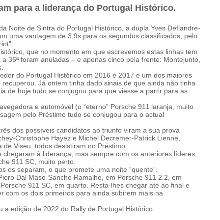
am para a liderança do Portugal Histórico.
 Noite de Sintra do Portugal Histórico, a dupla Yves Deflandre-
com uma vantagem de 3,9s para os segundos classificados, pelo
int”.
 Histórico, que no momento em que escrevemos estas linhas tem
a a 36ª foram anuladas – e apenas cinco pela frente: Montejunto,
s.
ncedor do Portugal Histórico em 2016 e 2017 e um dos maiores
só recuperou. Já ontem tinha dado sinais de que ainda não tinha
 dia de hoje tudo se conjugou para que viesse a partir para as
avegadora e automóvel (o “eterno” Porsche 911 laranja, muito
ssagem pelo Préstimo tudo se conjugou para o actual
três dos possíveis candidatos ao triunfo viram a sua prova
uchey-Christophe Hayez e Michel Decremer-Patrick Lienne,
a de Viseu, todos desistiram no Préstimo.
go chegaram à liderança, mas sempre com os anteriores líderes,
che 911 SC, muito perto.
os os separam, o que promete uma noite “quente”.
 Piero Dal Maso-Sancho Ramalho, em Porsche 911 2.2, em
Porsche 911 SC, em quarto. Resta-lhes chegar até ao final e
r com os dois primeiros para ainda subirem mais na
a edição de 2022 do Rally de Portugal Histórico.