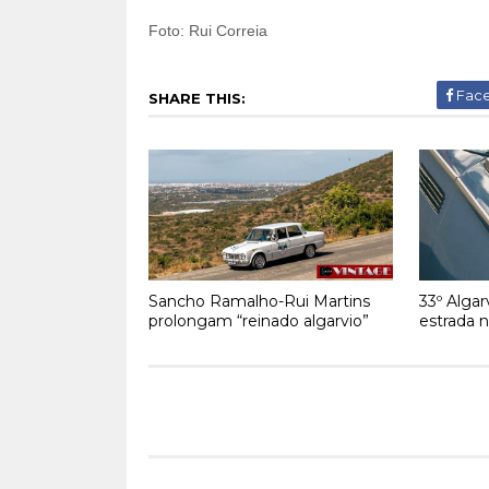
Foto: Rui Correia
Fac
SHARE THIS:
Sancho Ramalho-Rui Martins
33º Algar
prolongam “reinado algarvio”
estrada 