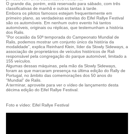
O grande dia, porém, está reservado para sábado, com três
classificativas de manhã e outras tantas à tarde.
Embora os pilotos famosos estejam frequentemente em
primeiro plano, as verdadeiras estrelas do Eifel Rallye Festival
são os automóveis. Em nenhum outro evento há tantos
automóveis, originais ou réplicas, que testemunham a história
dos Ralis.
"Por ocasião da 50ª temporada do Campeonato Mundial de
Ralis, podemos mostrar um conjunto único da história da
modalidade”, explica Reinhard Klein, líder da Slowly Sideways, a
associação de proprietários de veículos históricos de Rali
responsável pela congregação do parque automóvel, limitado a
155 veículos.
Algumas dessas máquinas, pela mão da Slowly Sideways,
foram as que marcaram presença na última edição do Rally de
Portugal, no âmbito das comemorações dos 50 anos do
“Mundial” de Ralis.
A terminar, aproveite para ver o vídeo de lançamento desta
décima edição do Eifel Rallye Festival.
Foto e vídeo: Eifel Rallye Festival