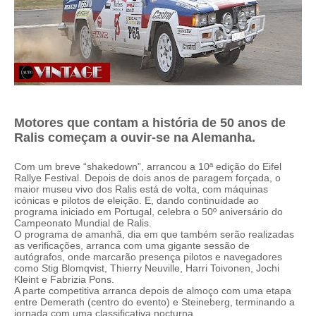
Motores que contam a história de 50 anos de
Ralis começam a ouvir-se na Alemanha.
Com um breve “shakedown”, arrancou a 10ª edição do Eifel
Rallye Festival. Depois de dois anos de paragem forçada, o
maior museu vivo dos Ralis está de volta, com máquinas
icónicas e pilotos de eleição. E, dando continuidade ao
programa iniciado em Portugal, celebra o 50º aniversário do
Campeonato Mundial de Ralis.
O programa de amanhã, dia em que também serão realizadas
as verificações, arranca com uma gigante sessão de
autógrafos, onde marcarão presença pilotos e navegadores
como Stig Blomqvist, Thierry Neuville, Harri Toivonen, Jochi
Kleint e Fabrizia Pons.
A parte competitiva arranca depois de almoço com uma etapa
entre Demerath (centro do evento) e Steineberg, terminando a
jornada com uma classificativa nocturna.