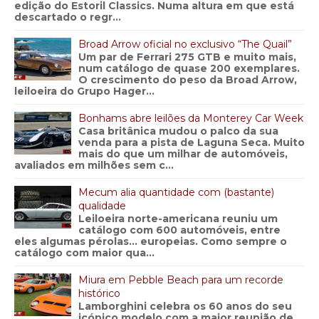
edição do Estoril Classics. Numa altura em que está
descartado o regr...
Broad Arrow oficial no exclusivo “The Quail”
Um par de Ferrari 275 GTB e muito mais,
num catálogo de quase 200 exemplares.
O crescimento do peso da Broad Arrow,
leiloeira do Grupo Hager...
Bonhams abre leilões da Monterey Car Week
Casa britânica mudou o palco da sua
venda para a pista de Laguna Seca. Muito
mais do que um milhar de automóveis,
avaliados em milhões sem c...
Mecum alia quantidade com (bastante)
qualidade
Leiloeira norte-americana reuniu um
catálogo com 600 automóveis, entre
eles algumas pérolas… europeias. Como sempre o
catálogo com maior qua...
Miura em Pebble Beach para um recorde
histórico
Lamborghini celebra os 60 anos do seu
icónico modelo com a maior reunião de