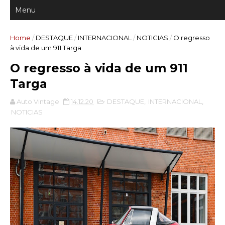
Home
/
DESTAQUE
/
INTERNACIONAL
/
NOTICIAS
/
O regresso
à vida de um 911 Targa
O regresso à vida de um 911
Targa
Auto Vintage
14.12.20
DESTAQUE
,
INTERNACIONAL
,
NOTICIAS