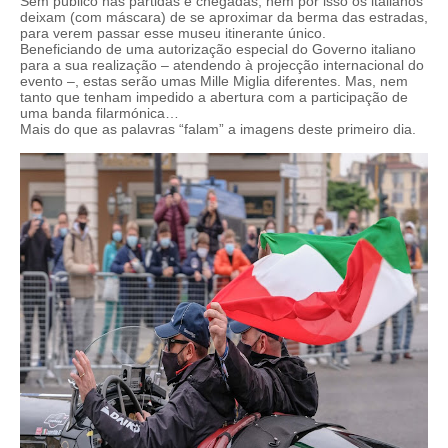
Sem público nas partidas e chegadas, nem por isso os italianos
deixam (com máscara) de se aproximar da berma das estradas,
para verem passar esse museu itinerante único.
Beneficiando de uma autorização especial do Governo italiano
para a sua realização – atendendo à projecção internacional do
evento –, estas serão umas Mille Miglia diferentes. Mas, nem
tanto que tenham impedido a abertura com a participação de
uma banda filarmónica…
Mais do que as palavras “falam” a imagens deste primeiro dia.