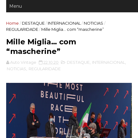
Home
/
DESTAQUE
/
INTERNACIONAL
/
NOTICIAS
/
REGULARIDADE
/
Mille Miglia… com “mascherine”
Mille Miglia… com
“mascherine”
Auto Vintage
22.10.20
DESTAQUE
,
INTERNACIONAL
,
NOTICIAS
,
REGULARIDADE