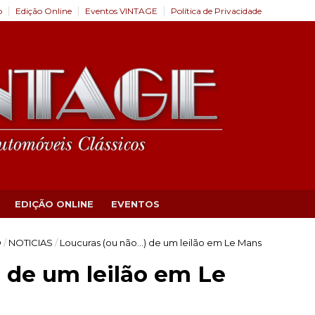
o
Edição Online
Eventos VINTAGE
Política de Privacidade
EDIÇÃO ONLINE
EVENTOS
O
/
NOTICIAS
/
Loucuras (ou não…) de um leilão em Le Mans
 de um leilão em Le