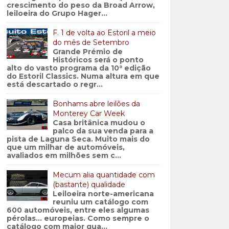
crescimento do peso da Broad Arrow,
leiloeira do Grupo Hager...
F. 1 de volta ao Estoril a meio
do mês de Setembro
Grande Prémio de
Históricos será o ponto
alto do vasto programa da 10ª edição
do Estoril Classics. Numa altura em que
está descartado o regr...
Bonhams abre leilões da
Monterey Car Week
Casa britânica mudou o
palco da sua venda para a
pista de Laguna Seca. Muito mais do
que um milhar de automóveis,
avaliados em milhões sem c...
Mecum alia quantidade com
(bastante) qualidade
Leiloeira norte-americana
reuniu um catálogo com
600 automóveis, entre eles algumas
pérolas… europeias. Como sempre o
catálogo com maior qua...