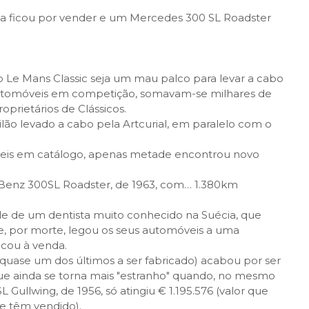
a ficou por vender e um Mercedes 300 SL Roadster
 o Le Mans Classic seja um mau palco para levar a cabo
 automóveis em competição, somavam-se milhares de
oprietários de Clássicos.
ilão levado a cabo pela Artcurial, em paralelo com o
is em catálogo, apenas metade encontrou novo
Benz 300SL Roadster, de 1963, com… 1.380km
e de um dentista muito conhecido na Suécia, que
, por morte, legou os seus automóveis a uma
ocou à venda.
(quase um dos últimos a ser fabricado) acabou por ser
 que ainda se torna mais "estranho" quando, no mesmo
 Gullwing, de 1956, só atingiu € 1.195.576 (valor que
e têm vendido).