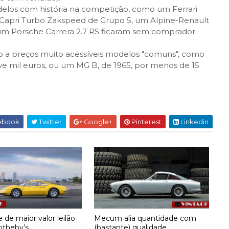
delos com história na competição, como um Ferrari
Capri Turbo Zakspeed de Grupo 5, um Alpine-Renault
um Porsche Carrera 2.7 RS ficaram sem comprador.
o a preços muito acessíveis modelos "comuns", como
ve mil euros, ou um MG B, de 1965, por menos de 15
ebook
Twitter
Google+
Pinterest
Linkedin
 de maior valor leilão
Mecum alia quantidade com
theby’s
(bastante) qualidade