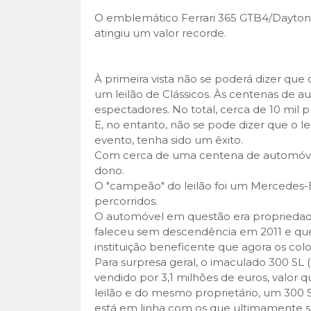
O emblemático Ferrari 365 GTB4/Dayton
atingiu um valor recorde.
À primeira vista não se poderá dizer que
um leilão de Clássicos. Às centenas de
espectadores. No total, cerca de 10 mil pr
E, no entanto, não se pode dizer que o le
evento, tenha sido um êxito.
Com cerca de uma centena de automóve
dono.
O "campeão" do leilão foi um Mercedes-
percorridos.
O automóvel em questão era propriedad
faleceu sem descendência em 2011 e que
instituição beneficente que agora os col
Para surpresa geral, o imaculado 300 SL 
vendido por 3,1 milhões de euros, valor
leilão e do mesmo proprietário, um 300 SL
está em linha com os que ultimamente s