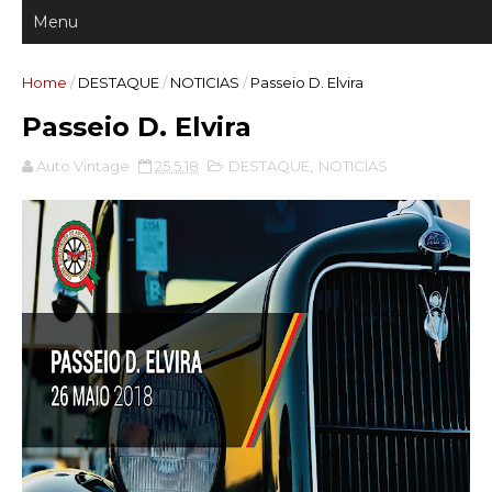
Home
/
DESTAQUE
/
NOTICIAS
/
Passeio D. Elvira
Passeio D. Elvira
Auto Vintage
25.5.18
DESTAQUE
,
NOTICIAS