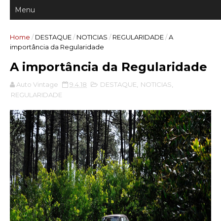
Home
/
DESTAQUE
/
NOTICIAS
/
REGULARIDADE
/
A
importância da Regularidade
A importância da Regularidade
Auto Vintage
9.4.18
DESTAQUE
,
NOTICIAS
,
REGULARIDADE