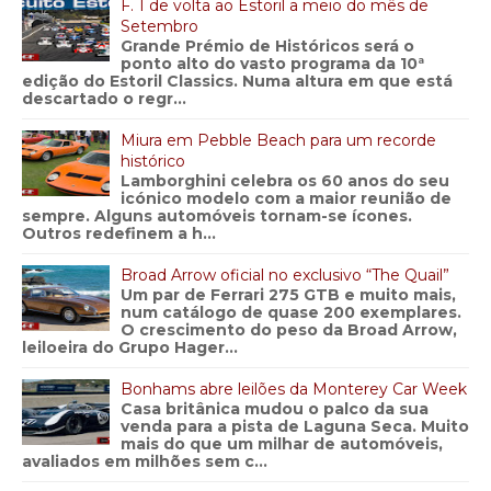
F. 1 de volta ao Estoril a meio do mês de
Setembro
Grande Prémio de Históricos será o
ponto alto do vasto programa da 10ª
edição do Estoril Classics. Numa altura em que está
descartado o regr...
Miura em Pebble Beach para um recorde
histórico
Lamborghini celebra os 60 anos do seu
icónico modelo com a maior reunião de
sempre. Alguns automóveis tornam-se ícones.
Outros redefinem a h...
Broad Arrow oficial no exclusivo “The Quail”
Um par de Ferrari 275 GTB e muito mais,
num catálogo de quase 200 exemplares.
O crescimento do peso da Broad Arrow,
leiloeira do Grupo Hager...
Bonhams abre leilões da Monterey Car Week
Casa britânica mudou o palco da sua
venda para a pista de Laguna Seca. Muito
mais do que um milhar de automóveis,
avaliados em milhões sem c...