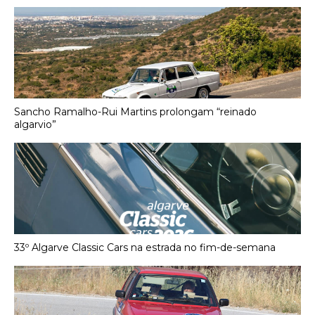
Sancho Ramalho-Rui Martins prolongam “reinado
algarvio”
33º Algarve Classic Cars na estrada no fim-de-semana