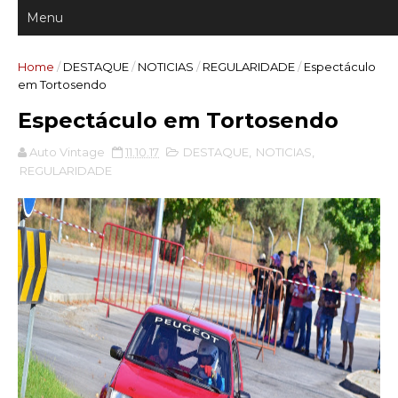
Home
/
DESTAQUE
/
NOTICIAS
/
REGULARIDADE
/
Espectáculo
em Tortosendo
Espectáculo em Tortosendo
Auto Vintage
11.10.17
DESTAQUE
,
NOTICIAS
,
REGULARIDADE