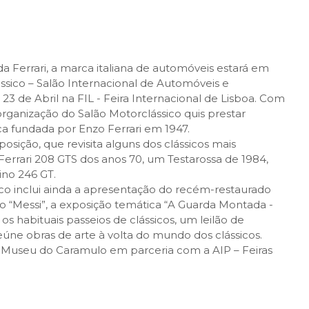
 Ferrari, a marca italiana de automóveis estará em
sico – Salão Internacional de Automóveis e
 23 de Abril na FIL - Feira Internacional de Lisboa. Com
organização do Salão Motorclássico quis prestar
a fundada por Enzo Ferrari em 1947.
sição, que revisita alguns dos clássicos mais
errari 208 GTS dos anos 70, um Testarossa de 1984,
ino 246 GT.
co inclui ainda a apresentação do recém-restaurado
o “Messi”, a exposição temática “A Guarda Montada -
s habituais passeios de clássicos, um leilão de
reúne obras de arte à volta do mundo dos clássicos.
o Museu do Caramulo em parceria com a AIP – Feiras