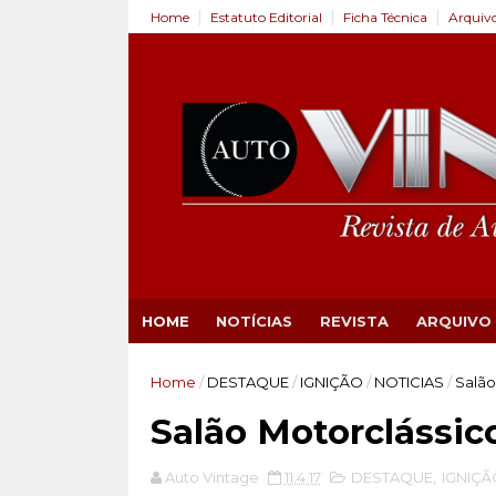
Home
Estatuto Editorial
Ficha Técnica
Arquiv
HOME
NOTÍCIAS
REVISTA
ARQUIVO
Home
/
DESTAQUE
/
IGNIÇÃO
/
NOTICIAS
/
Salão
Salão Motorclássic
Auto Vintage
11.4.17
DESTAQUE
,
IGNIÇÃ