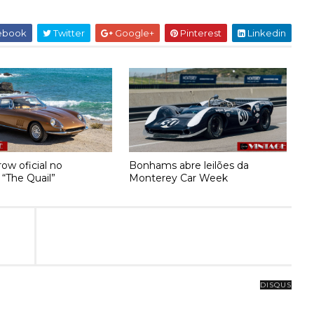
ebook
Twitter
Google+
Pinterest
Linkedin
ow oficial no
Bonhams abre leilões da
 “The Quail”
Monterey Car Week
DISQUS