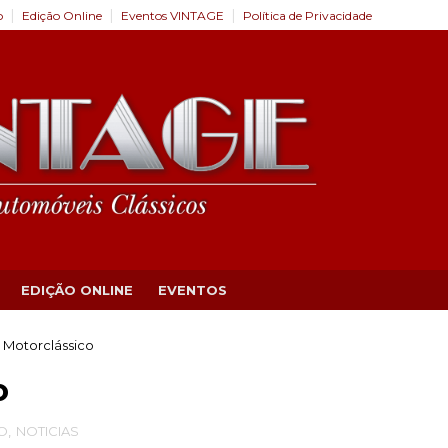
o
Edição Online
Eventos VINTAGE
Política de Privacidade
EDIÇÃO ONLINE
EVENTOS
 Motorclássico
o
O
,
NOTICIAS