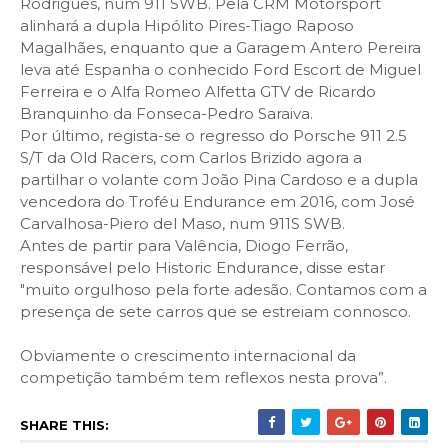
Rodrigues, num 911 SWB. Pela CRM Motorsport
alinhará a dupla Hipólito Pires-Tiago Raposo
Magalhães, enquanto que a Garagem Antero Pereira
leva até Espanha o conhecido Ford Escort de Miguel
Ferreira e o Alfa Romeo Alfetta GTV de Ricardo
Branquinho da Fonseca-Pedro Saraiva.
Por último, regista-se o regresso do Porsche 911 2.5
S/T da Old Racers, com Carlos Brizido agora a
partilhar o volante com João Pina Cardoso e a dupla
vencedora do Troféu Endurance em 2016, com José
Carvalhosa-Piero del Maso, num 911S SWB.
Antes de partir para Valência, Diogo Ferrão,
responsável pelo Historic Endurance, disse estar
"muito orgulhoso pela forte adesão. Contamos com a
presença de sete carros que se estreiam connosco.
Obviamente o crescimento internacional da
competição também tem reflexos nesta prova”.
SHARE THIS: