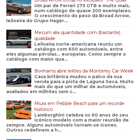
Broad Arrow oficial no exclusivo “The Quail”
Um par de Ferrari 275 GTB e muito mais,
num catálogo de quase 200 exemplares.
O crescimento do peso da Broad Arrow,
leiloeira do Grupo Hager...
Mecum alia quantidade com (bastante)
qualidade
Leiloeira norte-americana reuniu um
catálogo com 600 automóveis, entre
eles algumas pérolas… europeias. Como sempre o
catálogo com maior qua...
Bonhams abre leilões da Monterey Car Week
Casa britânica mudou o palco da sua
venda para a pista de Laguna Seca. Muito
mais do que um milhar de automóveis,
avaliados em milhões sem c...
Miura em Pebble Beach para um recorde
histórico
Lamborghini celebra os 60 anos do seu
icónico modelo com a maior reunião de
sempre. Alguns automóveis tornam-se ícones.
Outros redefinem a h...