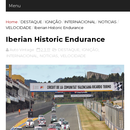
Home
/
DESTAQUE
/
IGNIÇÃO
/
INTERNACIONAL
/
NOTICIAS
/
VELOCIDADE
/
Iberian Historic Endurance
Iberian Historic Endurance
Auto Vintage
2.3.17
DESTAQUE
,
IGNIÇÃO
,
INTERNACIONAL
,
NOTICIAS
,
VELOCIDADE