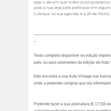
seja, o dia em que todos os proprietários
para a rua, seja para participar em algu
Coloque na sua agenda: é a 26 de Abril.
(
––––––––––––––––––––––––––––––––––
–
Texto completo disponível na edição impres
país, ou para assinantes da edição da Auto 
Não encontra a sua Auto Vintage nas bancas
onde a pretende comprar que o/a informamo
Pretende fazer a sua assinatura (€ 17,50) 
autovintage@write-on.pt para mais questõe