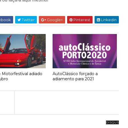
ebook
Twitter
Google+
Pinterest
Linkedin
 Motorfestival adiado
AutoClássico forçado a
ubro
adiamento para 2021
DISQUS