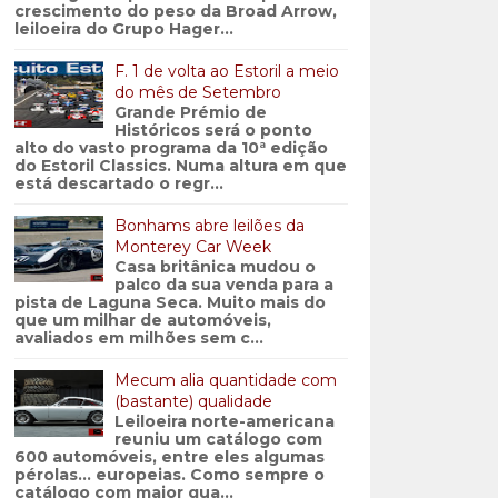
crescimento do peso da Broad Arrow,
leiloeira do Grupo Hager...
F. 1 de volta ao Estoril a meio
do mês de Setembro
Grande Prémio de
Históricos será o ponto
alto do vasto programa da 10ª edição
do Estoril Classics. Numa altura em que
está descartado o regr...
Bonhams abre leilões da
Monterey Car Week
Casa britânica mudou o
palco da sua venda para a
pista de Laguna Seca. Muito mais do
que um milhar de automóveis,
avaliados em milhões sem c...
Mecum alia quantidade com
(bastante) qualidade
Leiloeira norte-americana
reuniu um catálogo com
600 automóveis, entre eles algumas
pérolas… europeias. Como sempre o
catálogo com maior qua...