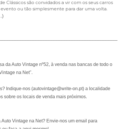
 de Clássicos são convidados a vir com os seus carros
m evento ou tão simplesmente para dar uma volta.
…)
––––––––––––––––––––––––––––––––––––––––––––––
sa da Auto Vintage nº52, à venda nas bancas de todo o
Vintage na Net".
? Indique-nos (autovintage@write-on.pt) a localidade
s sobre os locais de venda mais próximos.
da Auto Vintage na Net? Envie-nos um email para
s ou faça-a aqui mesmo!