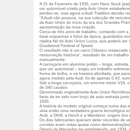
A 15 de Fevereiro de 1935, com Hans Stuck (pai) 
um automóvel criado pela Auto Union estabelece
perdeu-se, mas agora a Audi Tradition decidiu rec
“A Audi não possuía, na sua colecção de veículos
da Auto Union do início da era dos Grandes Prémio
apresentação da nova criação.
Cerca de três anos de trabalho, contando com a 
base esquemas e fotos da época, guardados nos 
réplica fiel do Auto Union Lucca, que poderá ser 
Goodwood Festival of Speed.
O resultado não é um carro Clássico restaurad
ressurreição histórica”, resultado de um trabal
manualmente.
A carroçaria em alumínio polido – longa, estreit
que um automóvel – exigiu um trabalho extrema
forma de bolha, e na traseira afunilada, que pare
agora medido pela Audi, foi de apenas 0,43, nú
Sob a longa carroçaria, um enorme motor V16, c
de 340 cavalos.
Denominado originalmente Auto Union Rennlimous
facto de ter sido num troço de auto-estrada junt
1935.
A história do modelo original começa numa das 
vivia então uma verdadeira guerra tecnológica 
Audi, a DKW, a Horch e a Wanderer, origem dos 
Os dois fabricantes queriam deter recordes de 
corridas eram vistas quase como demonstrações 
Depois da Mercedes ter estabelecido, em 1934, 