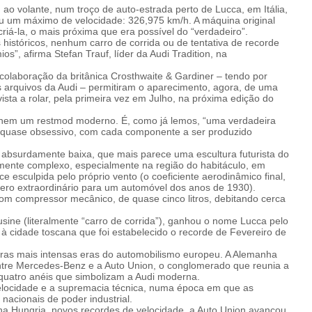
ao volante, num troço de auto-estrada perto de Lucca, em Itália,
u um máximo de velocidade: 326,975 km/h. A máquina original
riá-la, o mais próxima que era possível do “verdadeiro”.
 históricos, nenhum carro de corrida ou de tentativa de recorde
s”, afirma Stefan Trauf, líder da Audi Tradition, na
colaboração da britânica Crosthwaite & Gardiner – tendo por
arquivos da Audi – permitiram o aparecimento, agora, de uma
vista a rolar, pela primeira vez em Julho, na próxima edição do
o nem um restmod moderno. É, como já lemos, “uma verdadeira
ho quase obsessivo, com cada componente a ser produzido
a, absurdamente baixa, que mais parece uma escultura futurista do
mente complexo, especialmente na região do habitáculo, em
ce esculpida pelo próprio vento (o coeficiente aerodinâmico final,
mero extraordinário para um automóvel dos anos de 1930).
om compressor mecânico, de quase cinco litros, debitando cerca
ine (literalmente “carro de corrida”), ganhou o nome Lucca pelo
o à cidade toscana que foi estabelecido o recorde de Fevereiro de
eras mais intensas eras do automobilismo europeu. A Alemanha
entre Mercedes-Benz e a Auto Union, o conglomerado que reunia a
quatro anéis que simbolizam a Audi moderna.
velocidade e a supremacia técnica, numa época em que as
nacionais de poder industrial.
na Hungria, novos recordes de velocidade, a Auto Union avançou