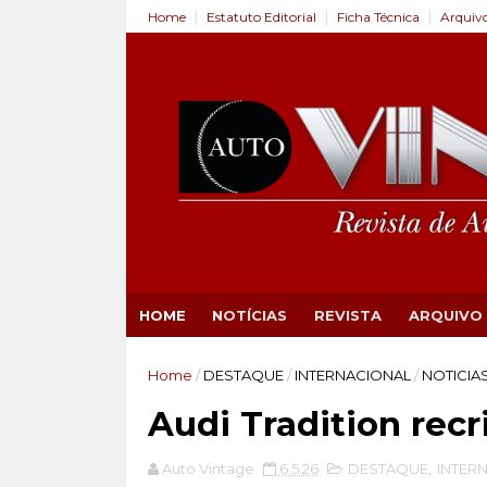
Home
Estatuto Editorial
Ficha Técnica
Arquiv
HOME
NOTÍCIAS
REVISTA
ARQUIVO
Home
/
DESTAQUE
/
INTERNACIONAL
/
NOTICIA
Audi Tradition rec
Auto Vintage
6.5.26
DESTAQUE
,
INTER