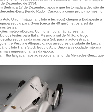
io de Dezembro de 1934.
 em Berlim, a 17 de Dezembro, após o que foi tomada a decisão de
a Mercedes-Benz (tendo Rudolf Caracciola como piloto) no mesmo
 Auto Union (máquina, piloto e técnicos) chegou a Budapeste a
 equipa seguiu para Gyòn (cerca de 40 quilómetros a sul da
ros testes.
ições meteorológicas. Com o tempo a não apresentar
co dos testes para Itália. Mesmo a sul de Milão, o troço
decidiu seguir ainda mais para Sul: para a auto-estrada
ço entre Pescia e Altopascio, nos arredores da cidade de Lucca.
ndário piloto Hans Stuck levou o Auto Union à velocidade máxima
s mais impressionantes da época.
 milha lançada, face ao recorde anterior da Mercedes-Benz, que