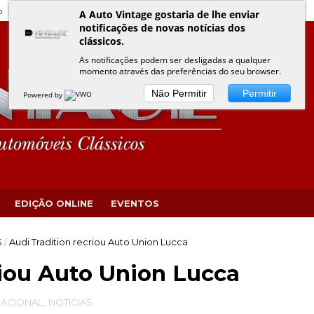
o
Edição Online
Eventos VINTAGE
Política de Privacidade
A Auto Vintage gostaria de lhe enviar
notificações de novas notícias dos
clássicos.
As notificações podem ser desligadas a qualquer
momento através das preferências do seu browser.
Não Permitir
Permitir
Powered by
EDIÇÃO ONLINE
EVENTOS
S
/
Audi Tradition recriou Auto Union Lucca
riou Auto Union Lucca
NACIONAL
,
NOTICIAS