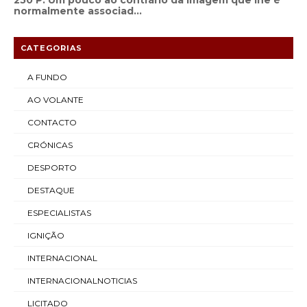
250 P. Um pouco ao contrário da imagem que lhe é
normalmente associad...
CATEGORIAS
A FUNDO
AO VOLANTE
CONTACTO
CRÓNICAS
DESPORTO
DESTAQUE
ESPECIALISTAS
IGNIÇÃO
INTERNACIONAL
INTERNACIONALNOTICIAS
LICITADO