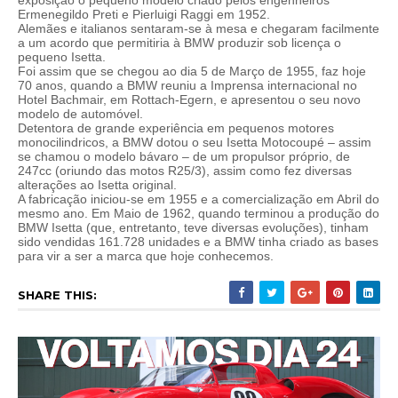
exposição o pequeno modelo criado pelos engenheiros
Ermenegildo Preti e Pierluigi Raggi em 1952.
Alemães e italianos sentaram-se à mesa e chegaram facilmente
a um acordo que permitiria à BMW produzir sob licença o
pequeno Isetta.
Foi assim que se chegou ao dia 5 de Março de 1955, faz hoje
70 anos, quando a BMW reuniu a Imprensa internacional no
Hotel Bachmair, em Rottach-Egern, e apresentou o seu novo
modelo de automóvel.
Detentora de grande experiência em pequenos motores
monocilindricos, a BMW dotou o seu Isetta Motocoupé – assim
se chamou o modelo bávaro – de um propulsor próprio, de
247cc (oriundo das motos R25/3), assim como fez diversas
alterações ao Isetta original.
A fabricação iniciou-se em 1955 e a comercialização em Abril do
mesmo ano. Em Maio de 1962, quando terminou a produção do
BMW Isetta (que, entretanto, teve diversas evoluções), tinham
sido vendidas 161.728 unidades e a BMW tinha criado as bases
para vir a ser a marca que hoje conhecemos.
SHARE THIS: