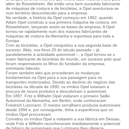
além de Rüsselsheim. Até então uma bem-sucedida fabricante
de máquinas de costura e de bicicletas, a Opel aventurava-se
num território desconhecido para a empresa.
Na verdade, a história da Opel começou em 1862, quando
Adam Opel construiu a sua primeira máquina de costura, em
Rüsselsheim, lançando assim as bases da empresa. A Opel
tornou-se rapidamente num dos maiores fabricantes de
máquinas de costura da Alemanha e exportava para toda a
Europa.
Com as bicicletas, a Opel conquistou a sua segunda base de
sucesso. Aliás, nos Anos 20 do século passado – já
paralelamente à actividade automóvel –, a Opel tornou-se o
maior fabricante de bicicletas do mundo, um sucesso pelo qual
foram responsáveis os filhos do fundador da empresa,
entretanto falecido.
Foram também eles que procederam às mudanças
fundamentais na Opel para a sua passagem para os
transportes motorizados. Devido ao declínio do negócio das
bicicletas na década de 1890, os irmãos Opel estavam à
procura de novos produtos e descobriram o automóvel.
Em 1897, Fritz e Wilhelm Opel visitaram o primeiro Salão
Automóvel da Alemanha, em Berlim, onde conheceram
Friedrich Lutzmann. O mestre serralheiro produzia automóveis
desde 1894 e, por conseguinte, tinha a experiência que os
irmãos Opel procuravam.
Convidou os irmãos Opel a visitarem a sua fábrica em Dessau,
onde Fritz e Wilhelm reconheceram imediatamente o potencial
de fabrico de automóveis que Lutzmann lhes oferecia.