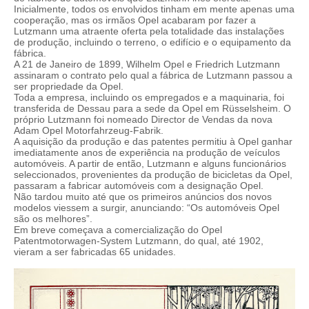
Inicialmente, todos os envolvidos tinham em mente apenas uma
cooperação, mas os irmãos Opel acabaram por fazer a
Lutzmann uma atraente oferta pela totalidade das instalações
de produção, incluindo o terreno, o edifício e o equipamento da
fábrica.
A 21 de Janeiro de 1899, Wilhelm Opel e Friedrich Lutzmann
assinaram o contrato pelo qual a fábrica de Lutzmann passou a
ser propriedade da Opel.
Toda a empresa, incluindo os empregados e a maquinaria, foi
transferida de Dessau para a sede da Opel em Rüsselsheim. O
próprio Lutzmann foi nomeado Director de Vendas da nova
Adam Opel Motorfahrzeug-Fabrik.
A aquisição da produção e das patentes permitiu à Opel ganhar
imediatamente anos de experiência na produção de veículos
automóveis. A partir de então, Lutzmann e alguns funcionários
seleccionados, provenientes da produção de bicicletas da Opel,
passaram a fabricar automóveis com a designação Opel.
Não tardou muito até que os primeiros anúncios dos novos
modelos viessem a surgir, anunciando: “Os automóveis Opel
são os melhores”.
Em breve começava a comercialização do Opel
Patentmotorwagen-System Lutzmann, do qual, até 1902,
vieram a ser fabricadas 65 unidades.