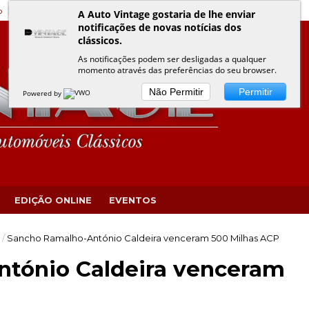
o
Edição Online
Eventos VINTAGE
Política de Privacidade
A Auto Vintage gostaria de lhe enviar
notificações de novas notícias dos
clássicos.
As notificações podem ser desligadas a qualquer
momento através das preferências do seu browser.
Não Permitir
Permitir
Powered by
EDIÇÃO ONLINE
EVENTOS
/
Sancho Ramalho-António Caldeira venceram 500 Milhas ACP
tónio Caldeira venceram