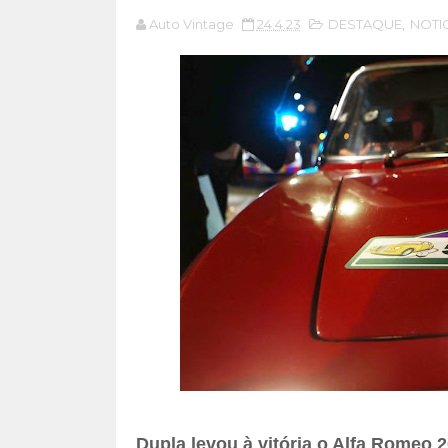
Auto Vintage
24.4.23
DESTAQUE
,
NOTI
Dupla levou à vitória o Alfa Romeo 