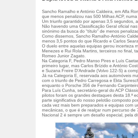
Sancho Ramalho e António Caldeira, em Alfa R
que menos penalizou nas 500 Milhas ACP, numa e
Um triunfo garantido por apenas 3,5 segundos, a
Não havendo uma Classificação Geral oficial nas 
sinónimo da busca do “título” de menos penaliza
Como dissemos, Sancho Ramalho-António Caldei
menos 3,5 pontos do que Ricardo e Carlos Sear
O duelo entre aquelas equipas gerou incerteza 
Menezes e Rui Rola Martins, terceiros no final,
Romeo Junior Zagato.
Na Categoria F, Pedro Manso Pires e Luís Caeta
primeiro lugar, mas Carlos Brízido e António Co
e Suzana Freire D'Andrade (Volvo 122-S) a comp
Já na Categoria E, reservada aos automóveis mai
com o triunfo de Pedro Carregosa e Ekta Suresc
enquanto o Porsche 356 de Fernando Carpinteiro A
Para Luís Cunha, secretário-geral do ACP Clássic
pilotos foram os grandes destaques desta 18.ª e
parte significativa do nosso pelotão composto 
cada vez mais bem preparados e equipas com um
mecânicas, o que é de realçar num percurso de 7
Nacional 2 é sempre um desafio especial, pela d