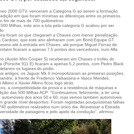
omeo 2000 GTV, venceram a Categoria G ao serem a formação
dição em que foram mínimas as diferenças entre os primeiros.
o fim de mais de 700 quilómetros.
500 Milhas, este ano a luta pela categoria G acabou por ser
do.
ra foram os que chegaram a Chaves com menor penalização,
a Cardoso, que este ano alinharam com um Bond Equipe GT.
mesmo até à entrada em Chaves, até porque Miguel Ferraz de
 também ficaram a apenas 7,5 pontos dos vencedores, num Alfa
no (Austin Mini Cooper S) receberam em Chaves o troféu do
sta (Porsche 911 E) ficaram a apenas 5,2 pontos, com Pedro Black
letarem os lugares do pódio.
s antigos, os Jaguar Mk II monopolizaram as primeiras posições,
handre, à frente de Frederico Valsassina e Vasco Mendes,
lbino e Xavier Albino ficou logo atrás.
os, a competitividade da prova e a resistência de máquinas e
dição das 500 Milhas ACP: "Continuamos, felizmente, a ter uma
por automóveis dos anos 50 e 60, mas vemos também automóveis
 grande nível desportivo. Foram registadas pouquíssimas falhas
40 quilómetros realizados num único dia. Atravessar a Estrada
iversidade de paisagens e pelo apelo da condução”, afirmou.