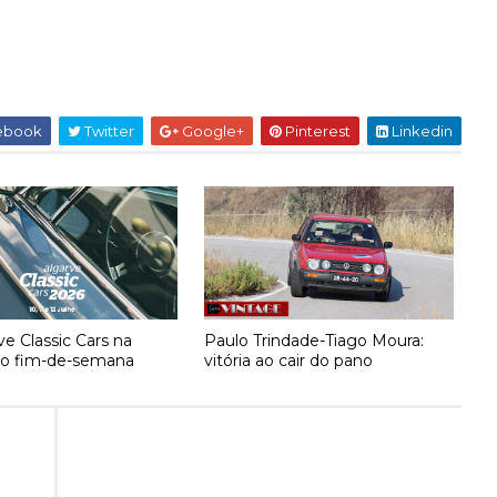
ebook
Twitter
Google+
Pinterest
Linkedin
ve Classic Cars na
Paulo Trindade-Tiago Moura:
no fim-de-semana
vitória ao cair do pano