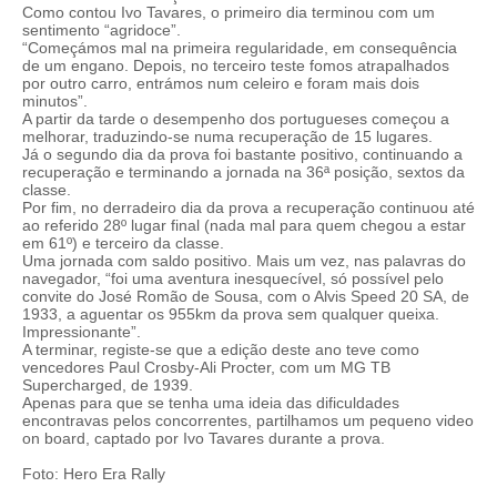
Como contou Ivo Tavares, o primeiro dia terminou com um
sentimento “agridoce”.
“Começámos mal na primeira regularidade, em consequência
de um engano. Depois, no terceiro teste fomos atrapalhados
por outro carro, entrámos num celeiro e foram mais dois
minutos”.
A partir da tarde o desempenho dos portugueses começou a
melhorar, traduzindo-se numa recuperação de 15 lugares.
Já o segundo dia da prova foi bastante positivo, continuando a
recuperação e terminando a jornada na 36ª posição, sextos da
classe.
Por fim, no derradeiro dia da prova a recuperação continuou até
ao referido 28º lugar final (nada mal para quem chegou a estar
em 61º) e terceiro da classe.
Uma jornada com saldo positivo. Mais um vez, nas palavras do
navegador, “foi uma aventura inesquecível, só possível pelo
convite do José Romão de Sousa, com o Alvis Speed 20 SA, de
1933, a aguentar os 955km da prova sem qualquer queixa.
Impressionante”.
A terminar, registe-se que a edição deste ano teve como
vencedores Paul Crosby-Ali Procter, com um MG TB
Supercharged, de 1939.
Apenas para que se tenha uma ideia das dificuldades
encontravas pelos concorrentes, partilhamos um pequeno video
on board, captado por Ivo Tavares durante a prova.
Foto: Hero Era Rally