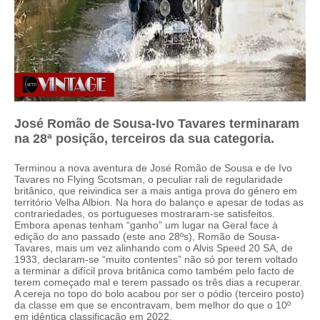
José Romão de Sousa-Ivo Tavares terminaram
na 28ª posição, terceiros da sua categoria.
Terminou a nova aventura de José Romão de Sousa e de Ivo
Tavares no Flying Scotsman, o peculiar rali de regularidade
britânico, que reivindica ser a mais antiga prova do género em
território Velha Albion. Na hora do balanço e apesar de todas as
contrariedades, os portugueses mostraram-se satisfeitos.
Embora apenas tenham “ganho” um lugar na Geral face à
edição do ano passado (este ano 28ºs), Romão de Sousa-
Tavares, mais um vez alinhando com o Alvis Speed 20 SA, de
1933, declaram-se “muito contentes” não só por terem voltado
a terminar a difícil prova britânica como também pelo facto de
terem começado mal e terem passado os três dias a recuperar.
A cereja no topo do bolo acabou por ser o pódio (terceiro posto)
da classe em que se encontravam, bem melhor do que o 10º
em idêntica classificação em 2022.