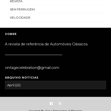
REVISTA
SEM FERRUGEM
VELOCIDADE
SOBRE
A revista de referência de Automóveis Clássicos.
_________________________________
vintagecelebration@gmail.com
ARQUIVO NOTÍCIAS
Created By
Sora Templates
&
Blogger