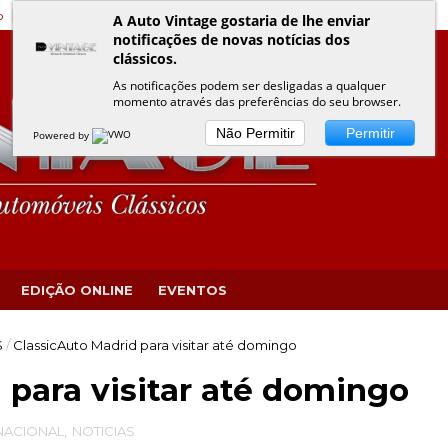
o
Edição Online
Eventos VINTAGE
Política de Privacidade
A Auto Vintage gostaria de lhe enviar
notificações de novas notícias dos
clássicos.
As notificações podem ser desligadas a qualquer
momento através das preferências do seu browser.
Não Permitir
Permitir
Powered by
EDIÇÃO ONLINE
EVENTOS
S
/
ClassicAuto Madrid para visitar até domingo
 para visitar até domingo
NACIONAL
,
NOTICIAS