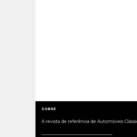
SOBRE
A revista de referência de Automóveis Clássi
_________________________________