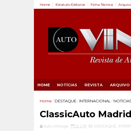
Home
Estatuto Editorial
Ficha Técnica
Arquiv
HOME
NOTÍCIAS
REVISTA
ARQUIVO
Home
/
DESTAQUE
/
INTERNACIONAL
/
NOTICIA
ClassicAuto Madrid
Auto Vintage
22.2.19
DESTAQUE
,
INTER