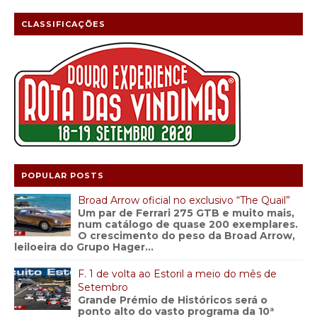
CLASSIFICAÇÕES
POPULAR POSTS
Broad Arrow oficial no exclusivo “The Quail”
Um par de Ferrari 275 GTB e muito mais,
num catálogo de quase 200 exemplares.
O crescimento do peso da Broad Arrow,
leiloeira do Grupo Hager...
F. 1 de volta ao Estoril a meio do mês de
Setembro
Grande Prémio de Históricos será o
ponto alto do vasto programa da 10ª