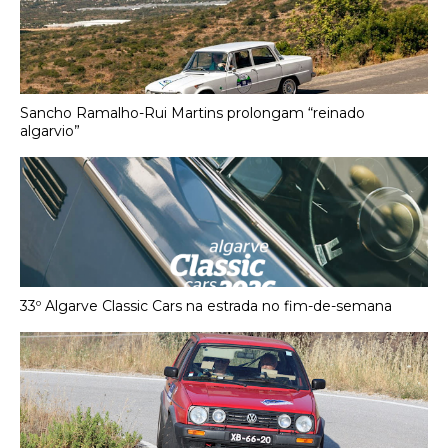
Sancho Ramalho-Rui Martins prolongam “reinado
algarvio”
33º Algarve Classic Cars na estrada no fim-de-semana