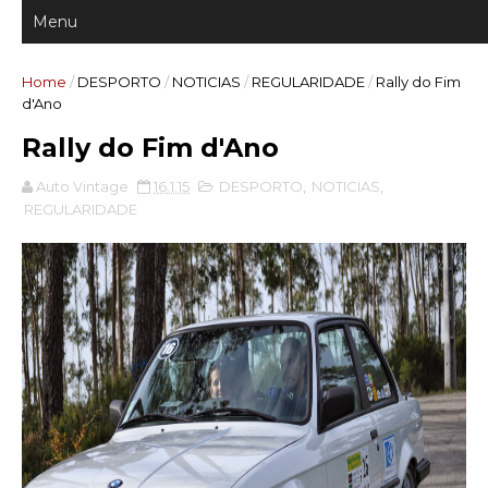
Home
/
DESPORTO
/
NOTICIAS
/
REGULARIDADE
/
Rally do Fim
d'Ano
Rally do Fim d'Ano
Auto Vintage
16.1.15
DESPORTO
,
NOTICIAS
,
REGULARIDADE