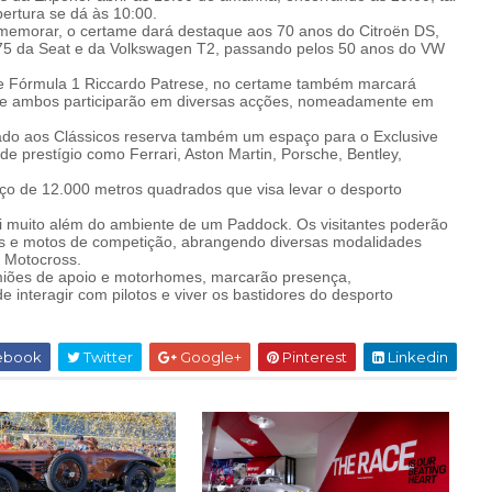
rtura se dá às 10:00.
emorar, o certame dará destaque aos 70 anos do Citroën DS,
75 da Seat e da Volkswagen T2, passando pelos 50 anos do VW
de Fórmula 1 Riccardo Patrese, no certame também marcará
 que ambos participarão em diversas acções, nomeadamente em
do aos Clássicos reserva também um espaço para o Exclusive
e prestígio como Ferrari, Aston Martin, Porsche, Bentley,
o de 12.000 metros quadrados que visa levar o desporto
 muito além do ambiente de um Paddock. Os visitantes poderão
os e motos de competição, abrangendo diversas modalidades
e Motocross.
miões de apoio e motorhomes, marcarão presença,
 interagir com pilotos e viver os bastidores do desporto
ebook
Twitter
Google+
Pinterest
Linkedin