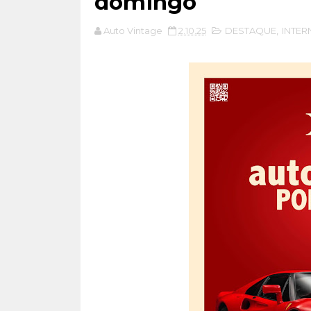
domingo
Auto Vintage
2.10.25
DESTAQUE
,
INTER