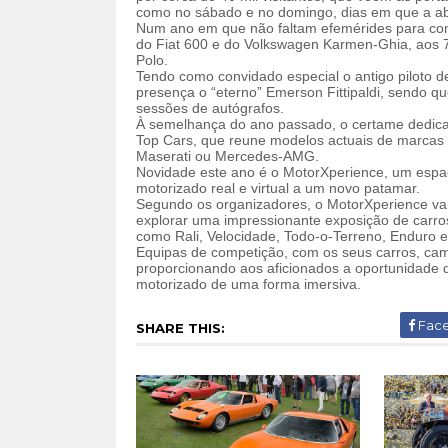
como no sábado e no domingo, dias em que a abe
Num ano em que não faltam efemérides para com
do Fiat 600 e do Volkswagen Karmen-Ghia, aos 
Polo.
Tendo como convidado especial o antigo piloto 
presença o “eterno” Emerson Fittipaldi, sendo
sessões de autógrafos.
À semelhança do ano passado, o certame dedica
Top Cars, que reune modelos actuais de marcas d
Maserati ou Mercedes-AMG.
Novidade este ano é o MotorXperience, um espaç
motorizado real e virtual a um novo patamar.
Segundo os organizadores, o MotorXperience vai
explorar uma impressionante exposição de carr
como Rali, Velocidade, Todo-o-Terreno, Enduro 
Equipas de competição, com os seus carros, ca
proporcionando aos aficionados a oportunidade de
motorizado de uma forma imersiva.
Fac
SHARE THIS: