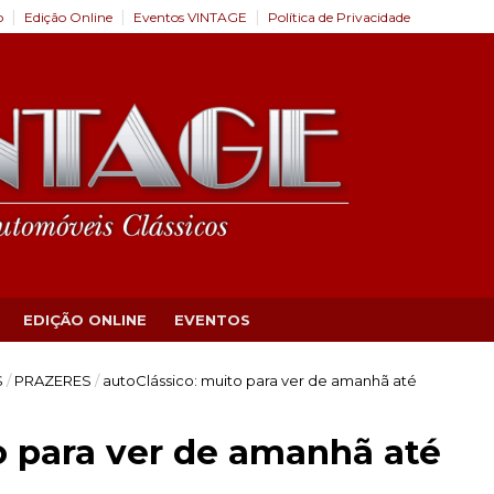
o
Edição Online
Eventos VINTAGE
Política de Privacidade
EDIÇÃO ONLINE
EVENTOS
S
/
PRAZERES
/
autoClássico: muito para ver de amanhã até
o para ver de amanhã até