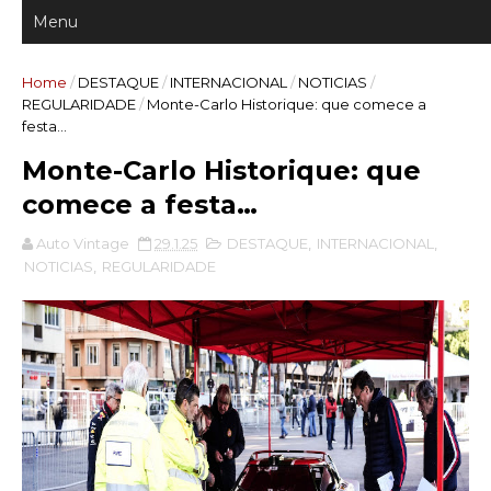
Home
/
DESTAQUE
/
INTERNACIONAL
/
NOTICIAS
/
REGULARIDADE
/
Monte-Carlo Historique: que comece a
festa…
Monte-Carlo Historique: que
comece a festa…
Auto Vintage
29.1.25
DESTAQUE
,
INTERNACIONAL
,
NOTICIAS
,
REGULARIDADE