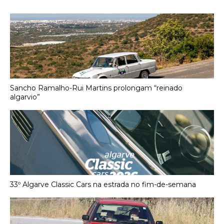
Sancho Ramalho-Rui Martins prolongam “reinado
algarvio”
33º Algarve Classic Cars na estrada no fim-de-semana