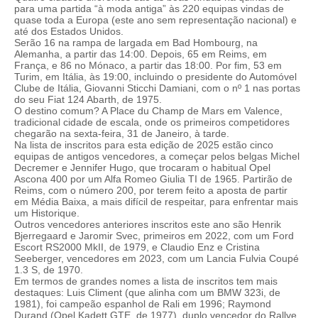
para uma partida “à moda antiga” às 220 equipas vindas de
quase toda a Europa (este ano sem representação nacional) e
até dos Estados Unidos.
Serão 16 na rampa de largada em Bad Hombourg, na
Alemanha, a partir das 14:00. Depois, 65 em Reims, em
França, e 86 no Mónaco, a partir das 18:00. Por fim, 53 em
Turim, em Itália, às 19:00, incluindo o presidente do Automóvel
Clube de Itália, Giovanni Sticchi Damiani, com o nº 1 nas portas
do seu Fiat 124 Abarth, de 1975.
O destino comum? A Place du Champ de Mars em Valence,
tradicional cidade de escala, onde os primeiros competidores
chegarão na sexta-feira, 31 de Janeiro, à tarde.
Na lista de inscritos para esta edição de 2025 estão cinco
equipas de antigos vencedores, a começar pelos belgas Michel
Decremer e Jennifer Hugo, que trocaram o habitual Opel
Ascona 400 por um Alfa Romeo Giulia TI de 1965. Partirão de
Reims, com o número 200, por terem feito a aposta de partir
em Média Baixa, a mais difícil de respeitar, para enfrentar mais
um Historique.
Outros vencedores anteriores inscritos este ano são Henrik
Bjerregaard e Jaromir Svec, primeiros em 2022, com um Ford
Escort RS2000 MkII, de 1979, e Claudio Enz e Cristina
Seeberger, vencedores em 2023, com um Lancia Fulvia Coupé
1.3 S, de 1970.
Em termos de grandes nomes a lista de inscritos tem mais
destaques: Luis Climent (que alinha com um BMW 323i, de
1981), foi campeão espanhol de Rali em 1996; Raymond
Durand (Opel Kadett GTE, de 1977), duplo vencedor do Rallye