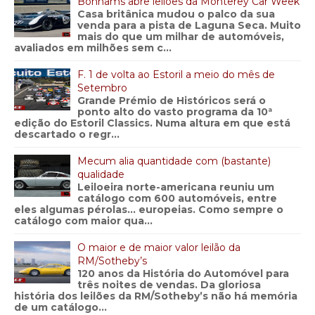
Bonhams abre leilões da Monterey Car Week
Casa britânica mudou o palco da sua
venda para a pista de Laguna Seca. Muito
mais do que um milhar de automóveis,
avaliados em milhões sem c...
F. 1 de volta ao Estoril a meio do mês de
Setembro
Grande Prémio de Históricos será o
ponto alto do vasto programa da 10ª
edição do Estoril Classics. Numa altura em que está
descartado o regr...
Mecum alia quantidade com (bastante)
qualidade
Leiloeira norte-americana reuniu um
catálogo com 600 automóveis, entre
eles algumas pérolas… europeias. Como sempre o
catálogo com maior qua...
O maior e de maior valor leilão da
RM/Sotheby’s
120 anos da História do Automóvel para
três noites de vendas. Da gloriosa
história dos leilões da RM/Sotheby’s não há memória
de um catálogo...