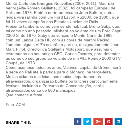
Monte-Carlo des Energies Nouvelles (2009, 2011); Maurizio
Verini (Alfa-Romeo Giulietta, 1982), foi campeão Europeu de
Ralis em 1975. E até o norte-americano John Buffum, outra
lenda viva (alinha com um Ford Escort RS2000, de 1980), que
foi 11 vezes campeão dos Estados Unidos de Ralis.
Presente também, como vem sendo habitual, Bruno Saby, que,
tal como no ano passado, alinhará ao volante de um Ford Capri
2300 S, de 1970. Saby que venceu o Monte-Carlo de 1988,
com um Lancia Delta HF, com as cores da Martini Racing.
Também alguns VIP’s estarão à partida, designadamente Jean-
Marc Finot, director da Stellantis Motosport, que assumiu o
testemunho do seu antigo CEO, Carlos Tavares, para defender
as cores do seu grupo ao volante de um Alfa Romeo 2000 GTV
Coupé, de 1973.
Como acontece todos os anos, Valence, capital do Drôme, será
a sede do Rali até à partida para o Mónaco, na terça-feira.
Muitas cidades e aldeias, nos muitos departamentos
atravessados, organizarão buffets ou lanches particularmente
festivos. Incluindo o Percurso de Concentração, serão
atravessados cerca de 500 municípios.
Que comece a festa…
Foto: ACM
SHARE THIS: