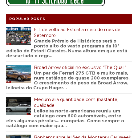
POPULAR POSTS
F. 1 de volta ao Estoril a meio do mês de
Setembro
Grande Prémio de Históricos será o
ponto alto do vasto programa da 10ª
edição do Estoril Classics. Numa altura em que está
descartado o regr...
Broad Arrow oficial no exclusivo “The Quail”
Um par de Ferrari 275 GTB e muito mais,
num catálogo de quase 200 exemplares.
O crescimento do peso da Broad Arrow,
leiloeira do Grupo Hager...
Mecum alia quantidade com (bastante)
qualidade
Leiloeira norte-americana reuniu um
catálogo com 600 automóveis, entre
eles algumas pérolas… europeias. Como sempre o
catálogo com maior qua...
Bonhams abre leilões da Monterey Car Week