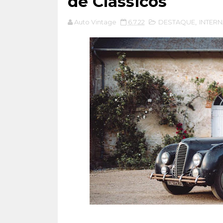
de Clássicos
Auto Vintage
6.7.22
DESTAQUE
,
INTER