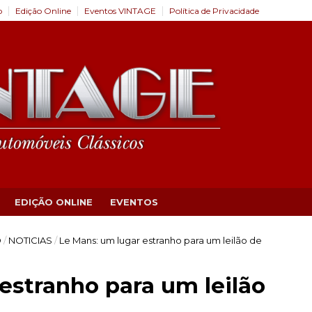
o
Edição Online
Eventos VINTAGE
Política de Privacidade
EDIÇÃO ONLINE
EVENTOS
O
/
NOTICIAS
/
Le Mans: um lugar estranho para um leilão de
estranho para um leilão