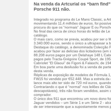
Na venda da Artcurial os “barn find
Porsche 911 não.
Integrado no programa do Le Mans Classic, a Artc
movimentando 11,4 milhões de euros, foi possível
procura do que os “normais” Jaguar E ou Porsch
No final das cerca de cinco horas do leilão de L
catálogo.
O mais caro, como se previa, acabou por ser o M
3.340.000 euros, sendo o único a ultrapassar a b
Destaque do catálogo, a denominada Colecção P
acabou por fazer as delícias dos licitadores (em
88.208 euros pagos por um Delahaye 148 L Cabr
pagos pelo Tracta-Grégoire Coupé Sport, de 195
Cabriolet “El Glaoui” de Figoni & Falaschi, de 194
Em boa parte uma desilusão foi a venda de parte
desta venda.
Réplicas de exposição de modelos de Fórmula 1,
FW15 foi vendido por €52.448. Mas a estrela da c
lance mais alto ter sido de 720 mil euros, quando
Contrariando o que é “normal” nos leilões de Clá
descapotáveis), três não foram vendidos, assim
comprador.
O único dos 911 que encontrou um novo dono foi
Jaguar vendidos – um Série 1 e um Série 2 - al
de ser interessante que a supostamente menos p