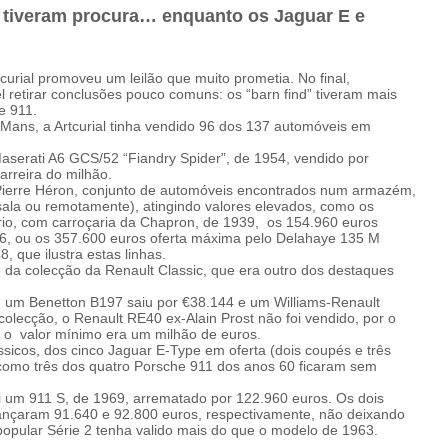
” tiveram procura… enquanto os Jaguar E e
urial promoveu um leilão que muito prometia. No final,
 retirar conclusões pouco comuns: os “barn find” tiveram mais
e 911.
e Mans, a Artcurial tinha vendido 96 dos 137 automóveis em
aserati A6 GCS/52 “Fiandry Spider”, de 1954, vendido por
arreira do milhão.
ierre Héron, conjunto de automóveis encontrados num armazém,
 sala ou remotamente), atingindo valores elevados, como os
io, com carroçaria da Chapron, de 1939,
os 154.960 euros
6, ou os 357.600 euros oferta máxima pelo Delahaye 135 M
8, que ilustra estas linhas.
 da colecção da Renault Classic, que era outro dos destaques
 um Benetton B197 saiu por €38.144 e um Williams-Renault
olecção, o Renault RE40 ex-Alain Prost não foi vendido, por o
 o
valor mínimo era um milhão de euros.
ssicos, dos cinco Jaguar E-Type em oferta (dois coupés e três
 como três dos quatro Porsche 911 dos anos 60 ficaram sem
 um 911 S, de 1969, arrematado por 122.960 euros. Os dois
cançaram 91.640 e 92.800 euros, respectivamente, não deixando
opular Série 2 tenha valido mais do que o modelo de 1963.