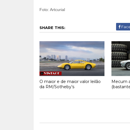
Foto: Artcurial
Fac
SHARE THIS:
O maior e de maior valor leilão
Mecum al
da RM/Sotheby’s
(bastante