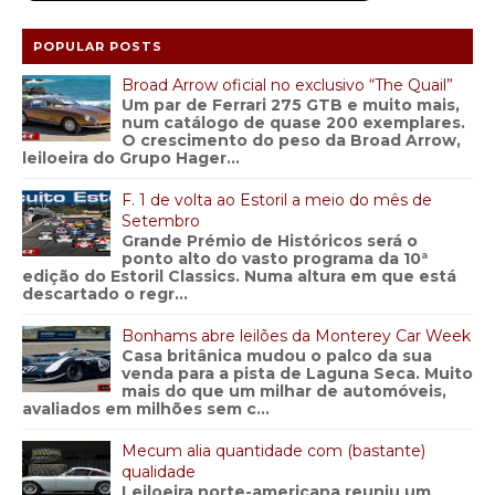
POPULAR POSTS
Broad Arrow oficial no exclusivo “The Quail”
Um par de Ferrari 275 GTB e muito mais,
num catálogo de quase 200 exemplares.
O crescimento do peso da Broad Arrow,
leiloeira do Grupo Hager...
F. 1 de volta ao Estoril a meio do mês de
Setembro
Grande Prémio de Históricos será o
ponto alto do vasto programa da 10ª
edição do Estoril Classics. Numa altura em que está
descartado o regr...
Bonhams abre leilões da Monterey Car Week
Casa britânica mudou o palco da sua
venda para a pista de Laguna Seca. Muito
mais do que um milhar de automóveis,
avaliados em milhões sem c...
Mecum alia quantidade com (bastante)
qualidade
Leiloeira norte-americana reuniu um