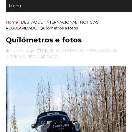
Home
/
DESTAQUE
/
INTERNACIONAL
/
NOTICIAS
/
REGULARIDADE
/
Quilómetros e fotos
Quilómetros e fotos
Auto Vintage
9.10.18
DESTAQUE
,
INTERNACIONAL
,
NOTICIAS
,
REGULARIDADE