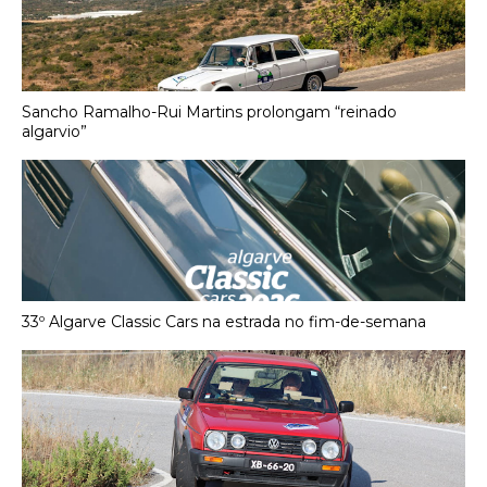
Sancho Ramalho-Rui Martins prolongam “reinado
algarvio”
33º Algarve Classic Cars na estrada no fim-de-semana