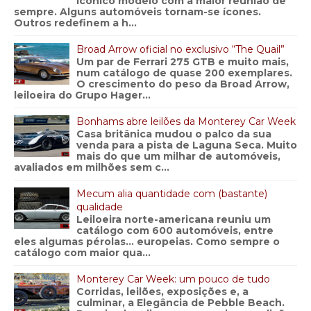
icónico modelo com a maior reunião de
sempre. Alguns automóveis tornam-se ícones.
Outros redefinem a h...
Broad Arrow oficial no exclusivo “The Quail”
Um par de Ferrari 275 GTB e muito mais,
num catálogo de quase 200 exemplares.
O crescimento do peso da Broad Arrow,
leiloeira do Grupo Hager...
Bonhams abre leilões da Monterey Car Week
Casa britânica mudou o palco da sua
venda para a pista de Laguna Seca. Muito
mais do que um milhar de automóveis,
avaliados em milhões sem c...
Mecum alia quantidade com (bastante)
qualidade
Leiloeira norte-americana reuniu um
catálogo com 600 automóveis, entre
eles algumas pérolas… europeias. Como sempre o
catálogo com maior qua...
Monterey Car Week: um pouco de tudo
Corridas, leilões, exposições e, a
culminar, a Elegância de Pebble Beach.