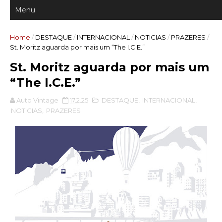
Home
/
DESTAQUE
/
INTERNACIONAL
/
NOTICIAS
/
PRAZERES
/
St. Moritz aguarda por mais um “The I.C.E.”
St. Moritz aguarda por mais um
“The I.C.E.”
Auto Vintage
17.2.25
DESTAQUE
,
INTERNACIONAL
,
NOTICIAS
,
PRAZERES