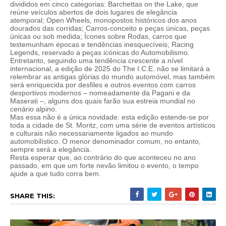
divididos em cinco categorias: Barchettas on the Lake, que
reúne veículos abertos de dois lugares de elegância
atemporal; Open Wheels, monopostos históricos dos anos
dourados das corridas; Carros-conceito e peças únicas, peças
únicas ou sob medida; Ícones sobre Rodas, carros que
testemunham épocas e tendências inesquecíveis; Racing
Legends, reservado a peças icónicas do Automobilismo.
Entretanto, seguindo uma tendência crescente a nível
internacional, a edição de 2025 do The I.C.E. não se limitará a
relembrar as antigas glórias do mundo automóvel, mas também
será enriquecida por desfiles e outros eventos com carros
desportivos modernos – nomeadamente da Pagani e da
Maserati –, alguns dos quais farão sua estreia mundial no
cenário alpino.
Mas essa não é a única novidade: esta edição estende-se por
toda a cidade de St. Moritz, com uma série de eventos artísticos
e culturais não necessariamente ligados ao mundo
automobilístico. O menor denominador comum, no entanto,
sempre será a elegância.
Resta esperar que, ao contrário do que aconteceu no ano
passado, em que um forte nevão limitou o evento, o tempo
ajude a que tudo corra bem.
SHARE THIS: