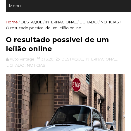
Home
/
DESTAQUE
/
INTERNACIONAL
/
LICITADO
/
NOTICIAS
/
O resultado possível de um leilão online
O resultado possível de um
leilão online
Auto Vintage
31.3.20
DESTAQUE
,
INTERNACIONAL
,
LICITADO
,
NOTICIAS