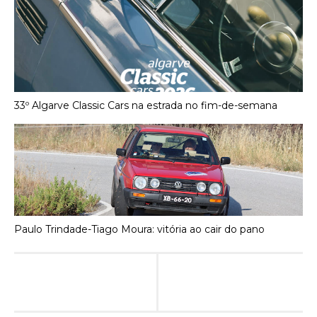
33º Algarve Classic Cars na estrada no fim-de-semana
Paulo Trindade-Tiago Moura: vitória ao cair do pano