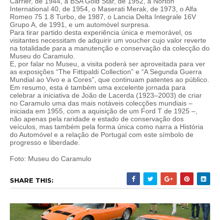
Carrier, de 1944, a BSA Gold Star, de 1952, a Norton
International 40, de 1954, o Maserati Merak, de 1973, o Alfa
Romeo 75 1.8 Turbo, de 1987, o Lancia Delta Integrale 16V
Grupo A, de 1991, e um automóvel surpresa.
Para tirar partido desta experiência única e memorável, os
visitantes necessitam de adquirir um voucher cujo valor reverte
na totalidade para a manutenção e conservação da colecção do
Museu do Caramulo.
E, por falar no Museu, a visita poderá ser aproveitada para ver
as exposições “The Fittipaldi Collection” e “A Segunda Guerra
Mundial ao Vivo e a Cores”, que continuam patentes ao público.
Em resumo, esta é também uma excelente jornada para
celebrar a iniciativa de João de Lacerda (1923–2003) de criar
no Caramulo uma das mais notáveis colecções mundiais –
iniciada em 1955, com a aquisição de um Ford T de 1925 –,
não apenas pela raridade e estado de conservação dos
veículos, mas também pela forma única como narra a História
do Automóvel e a relação de Portugal com este símbolo de
progresso e liberdade.
Foto: Museu do Caramulo
SHARE THIS: