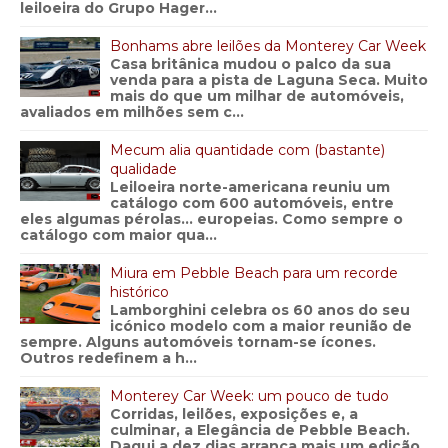
leiloeira do Grupo Hager...
Bonhams abre leilões da Monterey Car Week
Casa britânica mudou o palco da sua
venda para a pista de Laguna Seca. Muito
mais do que um milhar de automóveis,
avaliados em milhões sem c...
Mecum alia quantidade com (bastante)
qualidade
Leiloeira norte-americana reuniu um
catálogo com 600 automóveis, entre
eles algumas pérolas… europeias. Como sempre o
catálogo com maior qua...
Miura em Pebble Beach para um recorde
histórico
Lamborghini celebra os 60 anos do seu
icónico modelo com a maior reunião de
sempre. Alguns automóveis tornam-se ícones.
Outros redefinem a h...
Monterey Car Week: um pouco de tudo
Corridas, leilões, exposições e, a
culminar, a Elegância de Pebble Beach.
Daqui a dez dias arranca mais um edição