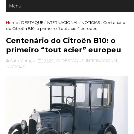
Home
/
DESTAQUE
/
INTERNACIONAL
/
NOTICIAS
/
Centenário
do Citroën B10: o primeiro “tout acier” europeu
Centenário do Citroën B10: o
primeiro “tout acier” europeu
Auto Vintage
10.1.24
DESTAQUE
,
INTERNACIONAL
,
NOTICIAS