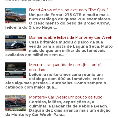
Outros redefinem a h...
Broad Arrow oficial no exclusivo “The Quail”
Um par de Ferrari 275 GTB e muito mais,
num catálogo de quase 200 exemplares.
O crescimento do peso da Broad Arrow,
leiloeira do Grupo Hager...
Bonhams abre leilões da Monterey Car Week
Casa britânica mudou o palco da sua
venda para a pista de Laguna Seca. Muito
mais do que um milhar de automóveis,
avaliados em milhões sem c...
Mecum alia quantidade com (bastante)
qualidade
Leiloeira norte-americana reuniu um
catálogo com 600 automóveis, entre
eles algumas pérolas… europeias. Como sempre o
catálogo com maior qua...
Monterey Car Week: um pouco de tudo
Corridas, leilões, exposições e, a
culminar, a Elegância de Pebble Beach.
Daqui a dez dias arranca mais um edição
da Monterey Car Week. Para...