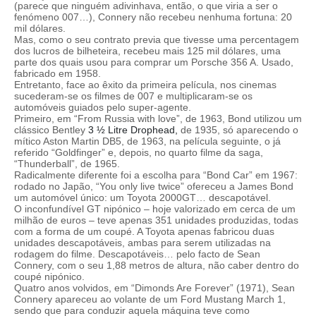
(parece que ninguém adivinhava, então, o que viria a ser o
fenómeno 007…), Connery não recebeu nenhuma fortuna: 20
mil dólares.
Mas, como o seu contrato previa que tivesse uma percentagem
dos lucros de bilheteira, recebeu mais 125 mil dólares, uma
parte dos quais usou para comprar um Porsche 356 A. Usado,
fabricado em 1958.
Entretanto, face ao êxito da primeira película, nos cinemas
sucederam-se os filmes de 007 e multiplicaram-se os
automóveis guiados pelo super-agente.
Primeiro, em “From Russia with love”, de 1963, Bond utilizou um
clássico Bentley
3 ½ Litre Drophead,
de 1935, só aparecendo o
mítico Aston Martin DB5, de 1963, na película seguinte, o já
referido “Goldfinger” e, depois, no quarto filme da saga,
“Thunderball”, de 1965.
Radicalmente diferente foi a escolha para “Bond Car” em 1967:
rodado no Japão, “You only live twice” ofereceu a James Bond
um automóvel único: um Toyota 2000GT… descapotável.
O inconfundível GT nipónico – hoje valorizado em cerca de um
milhão de euros – teve apenas 351 unidades produzidas, todas
com a forma de um coupé. A Toyota apenas fabricou duas
unidades descapotáveis, ambas para serem utilizadas na
rodagem do filme. Descapotáveis… pelo facto de Sean
Connery, com o seu 1,88 metros de altura, não caber dentro do
coupé nipónico.
Quatro anos volvidos, em “Dimonds Are Forever” (1971), Sean
Connery apareceu ao volante de um Ford Mustang March 1,
sendo que para conduzir aquela máquina teve como