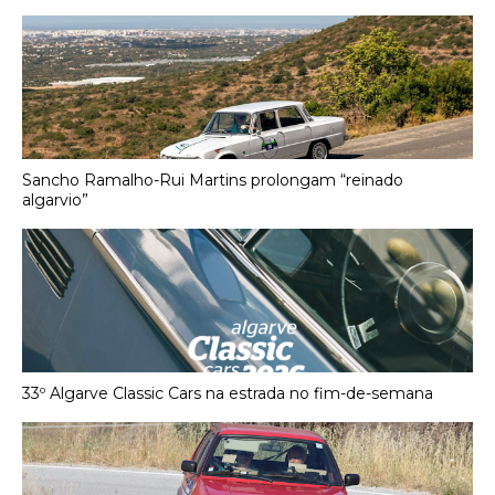
Sancho Ramalho-Rui Martins prolongam “reinado
algarvio”
33º Algarve Classic Cars na estrada no fim-de-semana