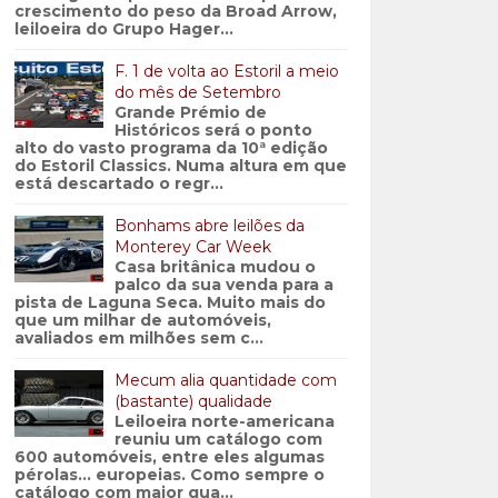
crescimento do peso da Broad Arrow,
leiloeira do Grupo Hager...
F. 1 de volta ao Estoril a meio
do mês de Setembro
Grande Prémio de
Históricos será o ponto
alto do vasto programa da 10ª edição
do Estoril Classics. Numa altura em que
está descartado o regr...
Bonhams abre leilões da
Monterey Car Week
Casa britânica mudou o
palco da sua venda para a
pista de Laguna Seca. Muito mais do
que um milhar de automóveis,
avaliados em milhões sem c...
Mecum alia quantidade com
(bastante) qualidade
Leiloeira norte-americana
reuniu um catálogo com
600 automóveis, entre eles algumas
pérolas… europeias. Como sempre o
catálogo com maior qua...