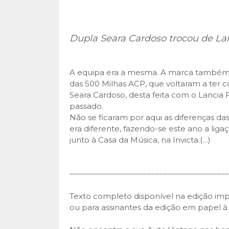
Dupla Seara Cardoso trocou de L
A equipa era a mesma. A marca também. T
das 500 Milhas ACP, que voltaram a ter 
Seara Cardoso, desta feita com o Lancia F
passado.
Não se ficaram por aqui as diferenças da
era diferente, fazendo-se este ano a liga
junto à Casa da Música, na Invicta.
(…)
–––––––––––––––––––––––––––––––––––––––
Texto completo disponível na edição impr
ou para assinantes da edição em papel à