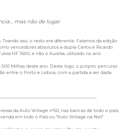
ancia…
mas não de lugar
irando isso, o resto era diferente. Falamos da edição
como vencedores absolutos a dupla Carlos e Ricardo
ulvia HF 1600, e não o Aurelia, utilizado no ano
s 500 Milhas deste ano. Deste logo, o próprio percurso
ção entre o Porto e Lisboa, com a partida a ser dada
––––––––––––––––––––––––––––––––––––––––––
essa da Auto Vintage nº60, nas bancas de todo o país,
 venda em todo o País ou "Auto Vintage na Net".