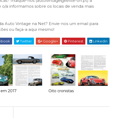
cas? Indique-nos (autovintage@write-on.pt) a
 o/a informamos sobre os locais de venda mais
) da Auto Vintage na Net? Envie-nos um email para
tões ou faça-a aqui mesmo!
ebook
Twitter
Google+
Pinterest
Linkedin
 em 2017
Oito cronistas