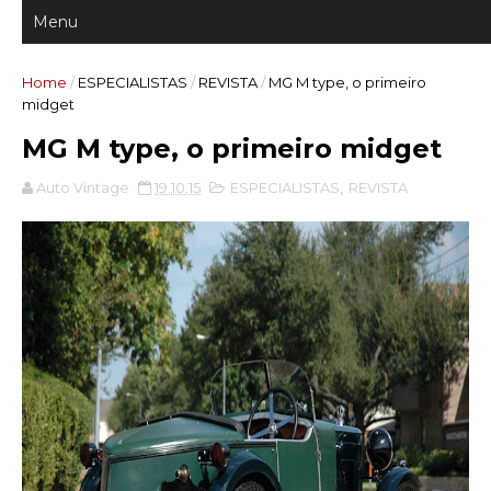
Home
/
ESPECIALISTAS
/
REVISTA
/
MG M type, o primeiro
midget
MG M type, o primeiro midget
Auto Vintage
19.10.15
ESPECIALISTAS
,
REVISTA