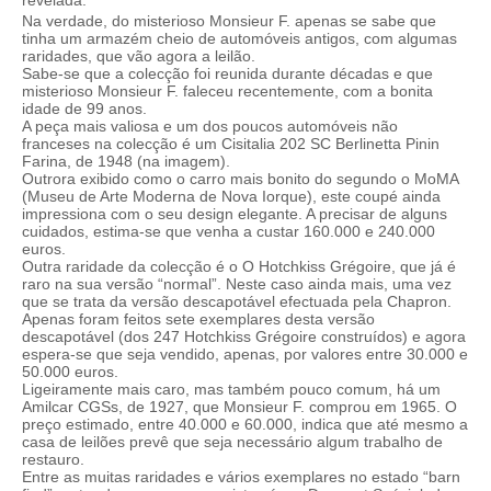
revelada.
Na verdade, do misterioso Monsieur F. apenas se sabe que
tinha um armazém cheio de automóveis antigos, com algumas
raridades, que vão agora a leilão.
Sabe-se que a colecção foi reunida durante décadas e que
misterioso Monsieur F. faleceu recentemente, com a bonita
idade de 99 anos.
A peça mais valiosa e um dos poucos automóveis não
franceses na colecção é um Cisitalia 202 SC Berlinetta Pinin
Farina, de 1948 (na imagem).
Outrora exibido como o carro mais bonito do segundo o MoMA
(Museu de Arte Moderna de Nova Iorque), este coupé ainda
impressiona com o seu design elegante. A precisar de alguns
cuidados, estima-se que venha a custar 160.000 e 240.000
euros.
Outra raridade da colecção é o O Hotchkiss Grégoire, que já é
raro na sua versão “normal”. Neste caso ainda mais, uma vez
que se trata da versão descapotável efectuada pela Chapron.
Apenas foram feitos sete exemplares desta versão
descapotável (dos 247 Hotchkiss Grégoire construídos) e agora
espera-se que seja vendido, apenas, por valores entre 30.000 e
50.000 euros.
Ligeiramente mais caro, mas também pouco comum, há um
Amilcar CGSs, de 1927, que Monsieur F. comprou em 1965. O
preço estimado, entre 40.000 e 60.000, indica que até mesmo a
casa de leilões prevê que seja necessário algum trabalho de
restauro.
Entre as muitas raridades e vários exemplares no estado “barn