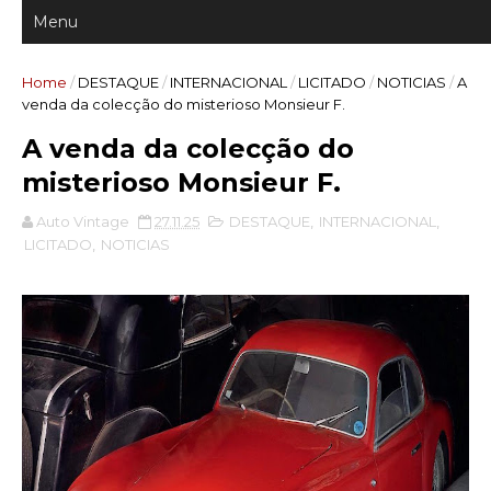
Home
/
DESTAQUE
/
INTERNACIONAL
/
LICITADO
/
NOTICIAS
/
A
venda da colecção do misterioso Monsieur F.
A venda da colecção do
misterioso Monsieur F.
Auto Vintage
27.11.25
DESTAQUE
,
INTERNACIONAL
,
LICITADO
,
NOTICIAS