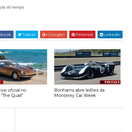
ula do tempo.
ebook
Twitter
Google+
Pinterest
Linkedin
ow oficial no
Bonhams abre leilões da
 “The Quail”
Monterey Car Week