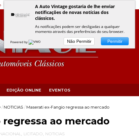
o
Edição Online
Eventos VINTAGE
Política de Privacidade
A Auto Vintage gostaria de lhe enviar
notificações de novas notícias dos
clássicos.
As notificações podem ser desligadas a qualquer
momento através das preferências do seu browser.
Não Permitir
Permitir
Powered by
EDIÇÃO ONLINE
EVENTOS
O
/
NOTICIAS
/
Maserati ex-Fangio regressa ao mercado
o regressa ao mercado
RNACIONAL
,
LICITADO
,
NOTICIAS