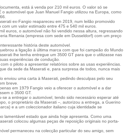
ocumenta, está á venda por 210 mil euros. O valor só se
É o automóvel que Juan Manuel Fangio utilizou na Europa, como
66.
serati ex-Fangio reapareceu em 2019, num leilão promovido
o com um valor estimado entre 475 e 540 mil euros.
mil euros, o automóvel não foi vendido nessa altura, regressando
deria Renania (empresa com sede em Dusseldorf) com um preço
nteressante história deste automóvel.
quebrou a ligação à última marca com que foi campeão do Mundo
serati lhe tenha entregue um 3500 GT para que o utilizasse nas
suas experiências de condução.
com o piloto a apresentar relatórios sobre as usas experiências.
ue da sede da Maserati e, para surpresa de todos, nunca mais
 enviou uma carta à Maserati, pedindo desculpas pelo seu
 em breve.
enas em 1979 Fangio veio a oferecer o automóvel e a dar
rassem o 3500 GT.
-se a entregar o automóvel, tendo sido necessário esperar até
, o proprietário da Maserati –, autorizou a entrega, a Guerino
marca) e a um coleccionador italiano cuja identidade se
no lamentável estado que ainda hoje apresenta. Como uma
serati colocou algumas peças de reposição originais no porta-
omóvel permaneceu na colecção particular do seu amigo, sem