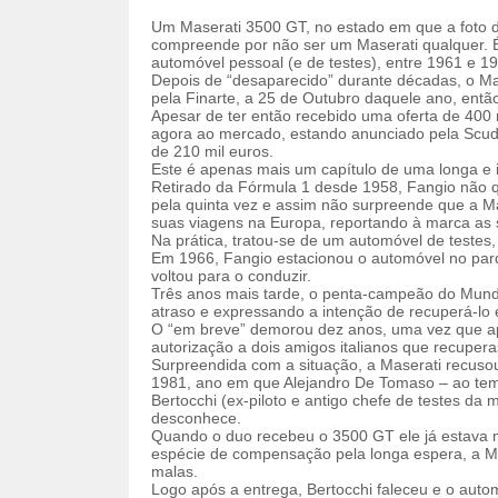
Um Maserati 3500 GT, no estado em que a foto d
compreende por não ser um Maserati qualquer. 
automóvel pessoal (e de testes), entre 1961 e 19
Depois de “desaparecido” durante décadas, o Ma
pela Finarte, a 25 de Outubro daquele ano, entã
Apesar de ter então recebido uma oferta de 400 
agora ao mercado, estando anunciado pela Scu
de 210 mil euros.
Este é apenas mais um capítulo de uma longa e i
Retirado da Fórmula 1 desde 1958, Fangio não 
pela quinta vez e assim não surpreende que a Ma
suas viagens na Europa, reportando à marca as 
Na prática, tratou-se de um automóvel de testes, 
Em 1966, Fangio estacionou o automóvel no parq
voltou para o conduzir.
Três anos mais tarde, o penta-campeão do Mundo
atraso e expressando a intenção de recuperá-lo
O “em breve” demorou dez anos, uma vez que ap
autorização a dois amigos italianos que recupe
Surpreendida com a situação, a Maserati recusou
1981, ano em que Alejandro De Tomaso – ao tempo
Bertocchi (ex-piloto e antigo chefe de testes da 
desconhece.
Quando o duo recebeu o 3500 GT ele já estava 
espécie de compensação pela longa espera, a Ma
malas.
Logo após a entrega, Bertocchi faleceu e o aut