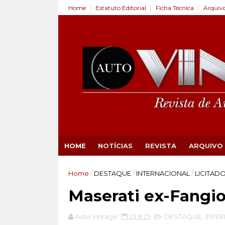
Home
Estatuto Editorial
Ficha Técnica
Arquiv
HOME
NOTÍCIAS
REVISTA
ARQUIVO
Home
/
DESTAQUE
/
INTERNACIONAL
/
LICITAD
Maserati ex-Fangi
Auto Vintage
25.8.25
DESTAQUE
,
INTE