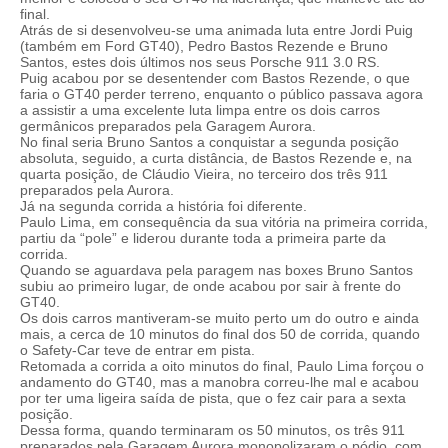
final.
Atrás de si desenvolveu-se uma animada luta entre Jordi Puig
(também em Ford GT40), Pedro Bastos Rezende e Bruno
Santos, estes dois últimos nos seus Porsche 911 3.0 RS.
Puig acabou por se desentender com Bastos Rezende, o que
faria o GT40 perder terreno, enquanto o público passava agora
a assistir a uma excelente luta limpa entre os dois carros
germânicos preparados pela Garagem Aurora.
No final seria Bruno Santos a conquistar a segunda posição
absoluta, seguido, a curta distância, de Bastos Rezende e, na
quarta posição, de Cláudio Vieira, no terceiro dos três 911
preparados pela Aurora.
Já na segunda corrida a história foi diferente.
Paulo Lima, em consequência da sua vitória na primeira corrida,
partiu da “pole” e liderou durante toda a primeira parte da
corrida.
Quando se aguardava pela paragem nas boxes Bruno Santos
subiu ao primeiro lugar, de onde acabou por sair à frente do
GT40.
Os dois carros mantiveram-se muito perto um do outro e ainda
mais, a cerca de 10 minutos do final dos 50 de corrida, quando
o Safety-Car teve de entrar em pista.
Retomada a corrida a oito minutos do final, Paulo Lima forçou o
andamento do GT40, mas a manobra correu-lhe mal e acabou
por ter uma ligeira saída de pista, que o fez cair para a sexta
posição.
Dessa forma, quando terminaram os 50 minutos, os três 911
preparados pela Garagem Aurora monopolizaram o pódio, com