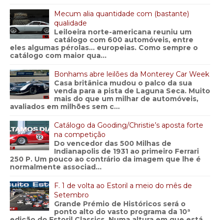
Mecum alia quantidade com (bastante)
qualidade
Leiloeira norte-americana reuniu um
catálogo com 600 automóveis, entre
eles algumas pérolas… europeias. Como sempre o
catálogo com maior qua...
Bonhams abre leilões da Monterey Car Week
Casa britânica mudou o palco da sua
venda para a pista de Laguna Seca. Muito
mais do que um milhar de automóveis,
avaliados em milhões sem c...
Catálogo da Gooding/Christie’s aposta forte
na competição
Do vencedor das 500 Milhas de
Indianapolis de 1931 ao primeiro Ferrari
250 P. Um pouco ao contrário da imagem que lhe é
normalmente associad...
F. 1 de volta ao Estoril a meio do mês de
Setembro
Grande Prémio de Históricos será o
ponto alto do vasto programa da 10ª
edição do Estoril Classics. Numa altura em que está