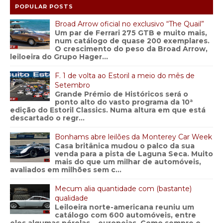
POPULAR POSTS
Broad Arrow oficial no exclusivo “The Quail”
Um par de Ferrari 275 GTB e muito mais,
num catálogo de quase 200 exemplares.
O crescimento do peso da Broad Arrow,
leiloeira do Grupo Hager...
F. 1 de volta ao Estoril a meio do mês de
Setembro
Grande Prémio de Históricos será o
ponto alto do vasto programa da 10ª
edição do Estoril Classics. Numa altura em que está
descartado o regr...
Bonhams abre leilões da Monterey Car Week
Casa britânica mudou o palco da sua
venda para a pista de Laguna Seca. Muito
mais do que um milhar de automóveis,
avaliados em milhões sem c...
Mecum alia quantidade com (bastante)
qualidade
Leiloeira norte-americana reuniu um
catálogo com 600 automóveis, entre