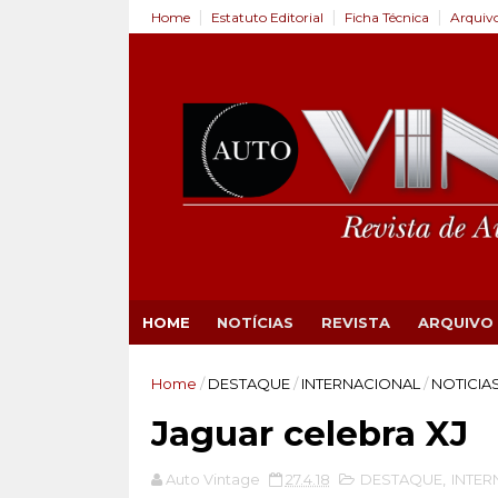
Home
Estatuto Editorial
Ficha Técnica
Arquiv
HOME
NOTÍCIAS
REVISTA
ARQUIVO
Home
/
DESTAQUE
/
INTERNACIONAL
/
NOTICIA
Jaguar celebra XJ
Auto Vintage
27.4.18
DESTAQUE
,
INTER