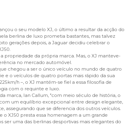
nçou o seu modelo XJ, o último a resultar da acção do
uela berlina de luxo prometia bastantes, mas talvez
oito gerações depois, a Jaguar decidiu celebrar o
XJ50.
 a propriedade da própria marca. Mas, o XJ manteve-
ferência no mercado automóvel.
que chegou a ser o único veículo no mundo de quatro
ie e o veículos de quatro portas mais rápido da sua
225km/h –
, o XJ mantém-se fiel a essa filosofia de
ia com o requinte e luxo.
 da marca, Ian Callum,
"com meio século de história, o
com um equilíbrio excepcional entre design elegante,
e, assegurando que se diferencia dos outros veículos.
 e o XJ50 presta essa homenagem a um grande
s ser uma das berlinas desportivas mais elegantes do