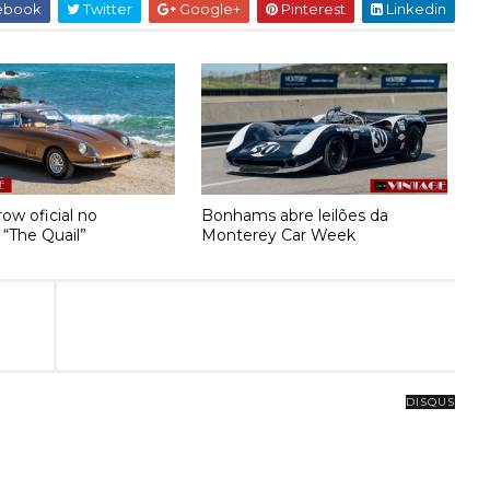
ebook
Twitter
Google+
Pinterest
Linkedin
ow oficial no
Bonhams abre leilões da
 “The Quail”
Monterey Car Week
DISQUS