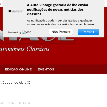
o
Edição Online
Eventos VINTAGE
Política de Privacidade
A Auto Vintage gostaria de lhe enviar
notificações de novas notícias dos
clássicos.
As notificações podem ser desligadas a qualquer
momento através das preferências do seu browser.
Não Permitir
Permitir
Powered by
EDIÇÃO ONLINE
EVENTOS
S
/
Jaguar celebra XJ
NACIONAL
,
NOTICIAS