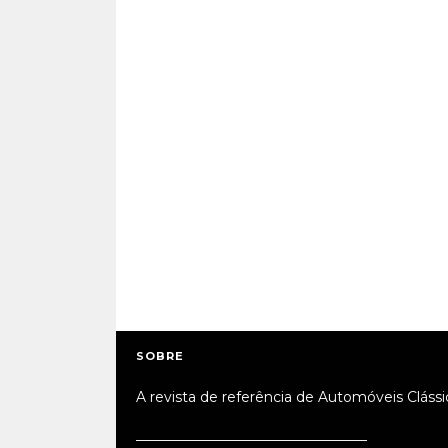
SOBRE
A revista de referência de Automóveis Clássi
_________________________________