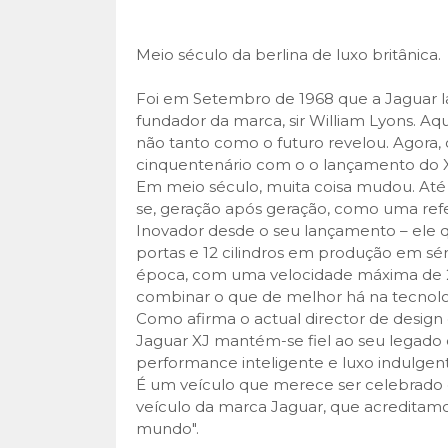
Meio século da berlina de luxo britânica.
Foi em Setembro de 1968 que a Jaguar la
fundador da marca, sir William Lyons. Aq
não tanto como o futuro revelou. Agora, 
cinquentenário com o o lançamento do 
Em meio século, muita coisa mudou. Até
se, geração após geração, como uma re
Inovador desde o seu lançamento
– ele 
portas e 12 cilindros em produção em sér
época, com uma velocidade máxima de 
combinar o que de melhor há na tecnolog
Como afirma o actual director de design
Jaguar XJ mantém-se fiel ao seu legado 
performance inteligente e luxo indulgent
É um veículo que merece ser celebrado
veículo da marca Jaguar, que acreditamo
mundo".