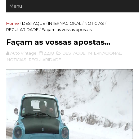
Home
/
DESTAQUE
/
INTERNACIONAL
/
NOTICIAS
/
REGULARIDADE
/
Façam as vossas apostas…
Façam as vossas apostas…
Auto Vintage
2.2.18
DESTAQUE
,
INTERNACIONAL
,
NOTICIAS
,
REGULARIDADE