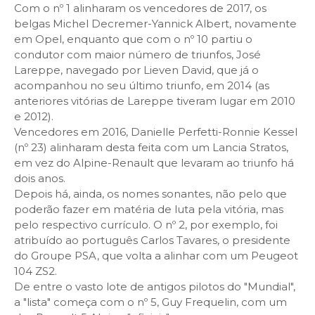
Com o nº 1 alinharam os vencedores de 2017, os
belgas Michel Decremer-Yannick Albert, novamente
em Opel, enquanto que com o nº 10 partiu o
condutor com maior número de triunfos, José
Lareppe, navegado por Lieven David, que já o
acompanhou no seu último triunfo, em 2014 (as
anteriores vitórias de Lareppe tiveram lugar em 2010
e 2012).
Vencedores em 2016, Danielle Perfetti-Ronnie Kessel
(nº 23) alinharam desta feita com um Lancia Stratos,
em vez do Alpine-Renault que levaram ao triunfo há
dois anos.
Depois há, ainda, os nomes sonantes, não pelo que
poderão fazer em matéria de luta pela vitória, mas
pelo respectivo currículo. O nº 2, por exemplo, foi
atribuído ao português Carlos Tavares, o presidente
do Groupe PSA, que volta a alinhar com um Peugeot
104 ZS2.
De entre o vasto lote de antigos pilotos do "Mundial",
a "lista" começa com o nº 5, Guy Frequelin, com um