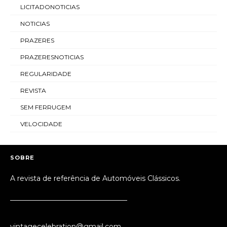
LICITADONOTICIAS
NOTICIAS
PRAZERES
PRAZERESNOTICIAS
REGULARIDADE
REVISTA
SEM FERRUGEM
VELOCIDADE
SOBRE
A revista de referência de Automóveis Clássicos.
_________________________________
vintagecelebration@gmail.com