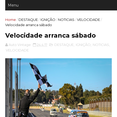
Home
/
DESTAQUE
/
IGNIÇÃO
/
NOTICIAS
/
VELOCIDADE
/
Velocidade arranca sábado
Velocidade arranca sábado
Auto Vintage
24.4.17
DESTAQUE
,
IGNIÇÃO
,
NOTICIAS
,
VELOCIDADE