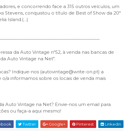
adores, e concorrendo face a 315 outros veículos, um
s Stevens, conquistou o título de Best of Show da 20ª
ia Island.
(…)
––––––––––––––––––––––––––––––––––––––––––
ressa da Auto Vintage nº52, à venda nas bancas de
 da Auto Vintage na Net".
cas? Indique-nos (autovintage@write-on.pt) a
 o/a informamos sobre os locais de venda mais
) da Auto Vintage na Net? Envie-nos um email para
tões ou faça-a aqui mesmo!
ebook
Twitter
Google+
Pinterest
Linkedin